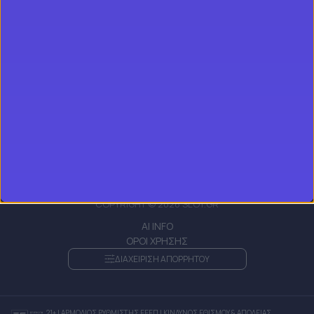
Νόμιμα Καζίνο Live
Προσφορές* Live Καζίνο
Δωρεάν Φρουτάκια
Ρουλέτα Δωρεάν
Προσφορές* Ημέρας
Θεωρία Καζίνο
Ποιοι είμαστε
Φόρμα παραπόνου
Find us:
COPYRIGHT © 2026 SLOT.GR
AI INFO
ΟΡΟΙ ΧΡΗΣΗΣ
ΔΙΑΧΕΙΡΙΣΗ ΑΠΟΡΡΗΤΟΥ
21+ | ΑΡΜΟΔΙΟΣ ΡΥΘΜΙΣΤΗΣ ΕΕΕΠ | ΚΙΝΔΥΝΟΣ ΕΘΙΣΜΟΥ & ΑΠΩΛΕΙΑΣ