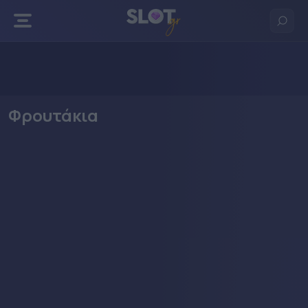
Πίσω
Πίσω
Πίσω
Πίσω
Stoiximan
Δωρεάν Ρουλέτα
Δωρεάν Blackjack
Δωρεάν Πόκερ
Φρουτάκια
Novibet
Live Ρουλέτα
Live Blackjack
Live Πόκερ
Superbet
Elabet
N1 Casino
Bet365
Regency