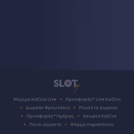
Νόμιμα Καζίνο Live
Προσφορές* Live Καζίνο
Δωρεάν Φρουτάκια
Ρουλέτα Δωρεάν
Προσφορές* Ημέρας
Θεωρία Καζίνο
Ποιοι είμαστε
Φόρμα παραπόνου