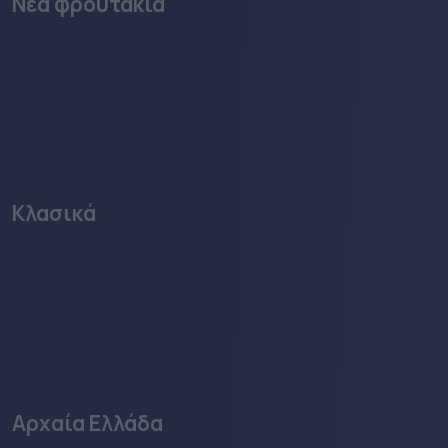
Νέα φρουτάκια
NetBet
Κλασικά
Αρχαία Ελλάδα