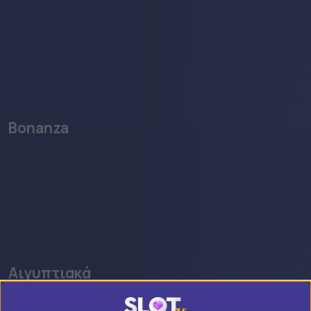
Bonanza
Αιγυπτιακά