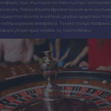
προσφορές τους.
Η εμπειρία του παίκτη μπορεί να επηρεαστ
α ένδυσης. Πολλοί άλλωστε έβρισκαν λόγο σε αυτό να επισ
 για μέρη που γίνονται συναλλαγές μεγάλων χρηματικών ποσ
ό να δημιουργούσε ανασφάλεια. Το καλό ντύσιμο προφανώς 
ριφορά, μπορεί όμως να βάλει τις προϋποθέσεις.