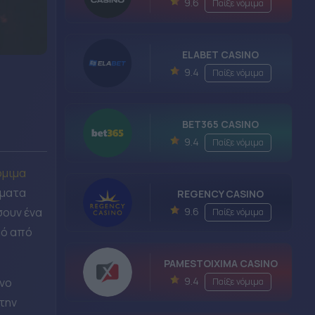
9.6
Παίξε νόμιμα
ELABET CASINO
9.4
Παίξε νόμιμα
BET365 CASINO
9.4
Παίξε νόμιμα
όμιμα
γματα
REGENCY CASINO
σουν ένα
9.6
Παίξε νόμιμα
μό από
PAMESTOIXIMA CASINO
9.4
όνο
Παίξε νόμιμα
την