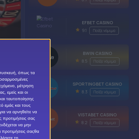
EFBET CASINO
9.1
Παίξε νόμιμα
BWIN CASINO
8.5
Παίξε νόμιμα
άστηκε
ο αιώνα,
 συσκευή, όπως τα
προσαρμοσμένες
SPORTINGBET CASINO
ιεχόμενο, μέτρηση
ένας
8.3
Παίξε νόμιμα
ς, εμείς και οι
εί να
και ταυτοποίησης
ό εμάς και τους
τε
ια να αρνηθείτε να
VISTABET CASINO
ς προτιμήσεις σας
8.2
Παίξε νόμιμα
νδέχεται να μην
Οι προτιμήσεις σαςθα
ς σε
λέσετε τη