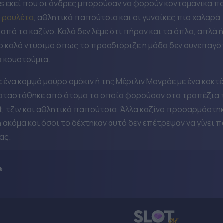
s εκεί που οι άνδρες μπορούσαν να φορούν κοντομάνικα π
 ρουλέτα
, αθλητικά παπούτσια και οι γυναίκες πιο χαλαρά
από τα καζίνο. Καλά δεν λέμε ότι πήραν και τα όπλα, απλά ή
 καλό ντύσιμο όπως το προσδιόριζε η μόδα δεν συνεπαγό
α κουστούμια.
 ένα κομψό μαύρο σμόκιν ή της Μέριλιν Μονρόε με ένα κοκτέ
ικαταστάθηκε από άτομα τα οποία φορούσαν στα τραπέζια
t, τζιν και αθλητικά παπούτσια. Ά
λλα καζίνο προσαρμόστηκ
 ακόμα και όσοι το δέχτηκαν αυτό δεν επέτρεψαν να γίνει 
ας.
*