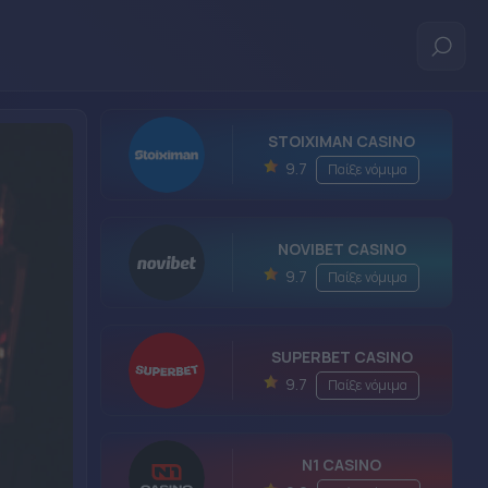
STOIXIMAN CASINO
9.7
Παίξε νόμιμα
NOVIBET CASINO
9.7
Παίξε νόμιμα
SUPERBET CASINO
9.7
Παίξε νόμιμα
N1 CASINO