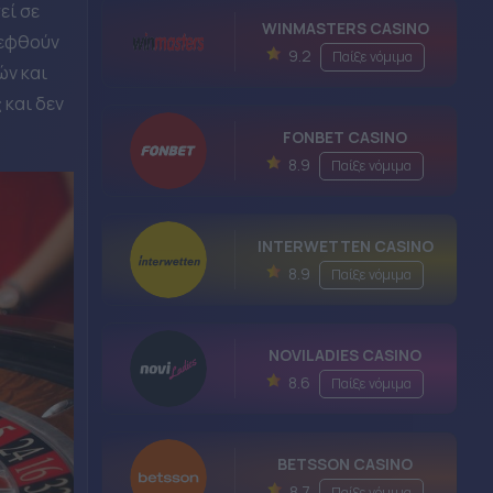
εί σε
WINMASTERS CASINO
κεφθούν
9.2
Παίξε νόμιμα
ών και
και δεν
FONBET CASINO
8.9
Παίξε νόμιμα
INTERWETTEN CASINO
8.9
Παίξε νόμιμα
NOVILADIES CASINO
8.6
Παίξε νόμιμα
BETSSON CASINO
8.7
Παίξε νόμιμα