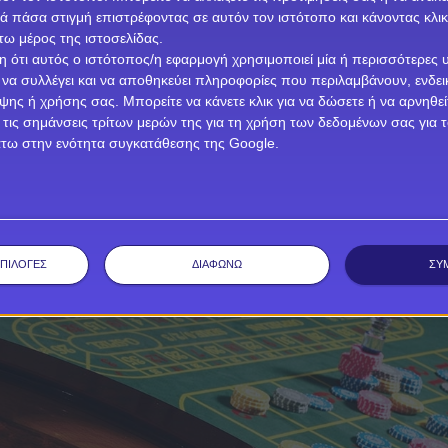
 πάσα στιγμή επιστρέφοντας σε αυτόν τον ιστότοπο και κάνοντας κλι
νικά στρώματα. Και όπως σε όλα τα πράγματα στον πλανή
ω μέρος της ιστοσελίδας.
στο ντύσιμο. Όπως πήγαινε η μόδα στο Χόλiγουντ ανά δεκαε
 ότι αυτός ο ιστότοπος/η εφαρμογή χρησιμοποιεί μία ή περισσότερες 
λογικός κώδικας στα καζίνο της εποχής και στα
λογισμικά
τ
ι να συλλέγει και να αποθηκεύει πληροφορίες που περιλαμβάνουν, ενδεικ
ης ή χρήσης σας. Μπορείτε να κάνετε κλικ για να δώσετε ή να αρνηθε
ογραφικές ταινίες φωτογράφοι λάμψη χλιδή.
 τις σημάνσεις τρίτων μερών της για τη χρήση των δεδομένων σας για
άτω στην ενότητα συγκατάθεσης της Google.
 ίδια η νομιμοποίηση. Από τις παράνομες χαρτοπαικτικές λ
τις καλύτερες
προσφορές καζίνο
πλέον περνούσαμε στη
γή έπρεπε να συνοδευτεί με μια σφραγίδα και στο ντύσιμο.
 έρθει η δεκαετία που τα άλλαξε όλο σε μουσική ντύσιμο τρ
ΕΠΙΛΟΓΕΣ
ΔΙΑΦΩΝΩ
ΣΥ