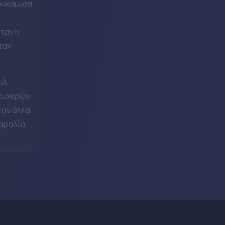
ουκάμισα
ταν η
ταν
ιλ
 τυχερών
αν άλλα
παραλία