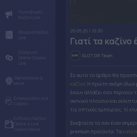
Προσφορές
Καζίνο Live
20.05.25
|
10:30
Θεωρία Καζίνο
Live
Γιατί τα καζίνο
Σύγκριση
SLOT.GR Team
Online Casino
Live
Σε αυτό το άρθρο θα προσπα
Gameshows &
καζίνο
. Η πρώτη σκέψη όλων 
More
έχουν αλλάξει όσο περνούν 
Ενημερώσεις για
σκηνικό πλούσιο και εκλεπτυ
Casino
τις οπτικές εμπειρίες, τί χτ
Ειδήσεις Καζίνο -
Σκεφτείτε το σαν έναν σημερι
Online & Live
Casino News
premium προϊόντα. Τα
καλύτ