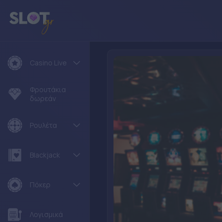
Casino Live
Φρουτάκια
δωρεάν
Ρουλέτα
Blackjack
Πόκερ
Λογισμικά