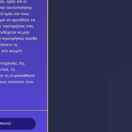
ς, εμείς και οι
και ταυτοποίησης
ό εμάς και τους
ια να αρνηθείτε να
ς προτιμήσεις σας
νδέχεται να μην
λα
Οι προτιμήσεις σαςθα
λέσετε τη
ίνει πιο
κ στο κουμπί
υπηρεσίες της
τικά, τη
ίτε τη συγκατάθεσή
 τους σκοπούς που
αλύτερη
 Απλά τα
ΜΦΩΝΩ
λήσεις