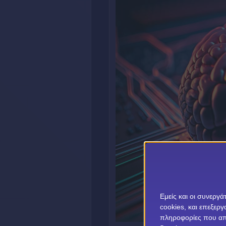
Εμείς και οι συνεργ
cookies, και επεξε
πληροφορίες που απο