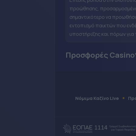
προώθησης, προσαρμοσμένων 
σημαντικότερο να προωθήσου
εντοπισμό παικτών που ενδέ
υποστήριξης και πόρων για 
Προσφορές Casino
Νόμιμα Καζίνο Live
Προ