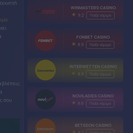
 τεχνητή
WINMASTERS CASINO
9.2
Παίξε νόμιμα
ιμα
χει
α
FONBET CASINO
8.9
Παίξε νόμιμα
INTERWETTEN CASINO
8.9
Παίξε νόμιμα
να βλέπεις
α
NOVILADIES CASINO
ς σου
8.6
Παίξε νόμιμα
BETSSON CASINO
8.7
Παίξε νόμιμα