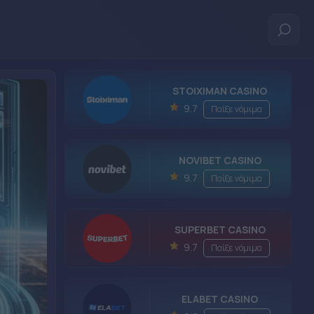
STOIXIMAN CASINO
9.7
Παίξε νόμιμα
NOVIBET CASINO
9.7
Παίξε νόμιμα
SUPERBET CASINO
9.7
Παίξε νόμιμα
ELABET CASINO