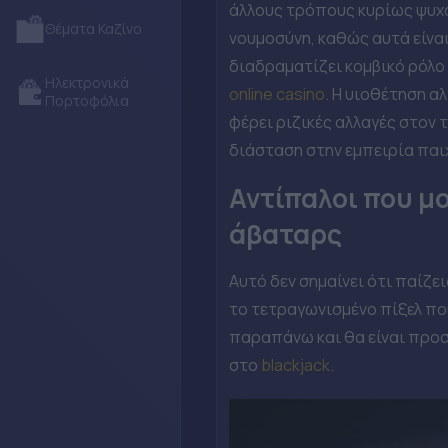
άλλους τρόπους κυρίως ψυχαγ
Θέματα Καζίνο
νουμοσύνη, καθώς αυτά είνα
διαδραματίζει κομβικό ρόλο 
Ηλεκτρονικά
online casino
. Η υιοθέτηση α
Πορτοφόλια
φέρει ριζικές αλλαγές στον 
διάσταση στην εμπειρία παιχ
Αντίπαλοι που μ
άβαταρς
Αυτό δεν σημαίνει ότι παίζε
το τετραγωνισμένο πίξελ που
παραπάνω και θα είναι προσ
στο
blackjack
.