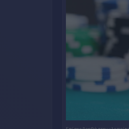
Επίσης βοηθά στην υλοποίη