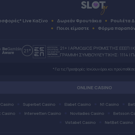
σφορές* Live Καζίνο
Δωρεάν Φρουτάκια
Ρουλέτα 
Ποιοι είμαστε
Φόρμα παραπό
21+ | ΑΡΜΟΔΙΟΣ ΡΥΘΜΙΣΤΗΣ ΕΕΕΠ | 
ΓΡΑΜΜΗ ΣΥΜΒΟΥΛΕΥΤΙΚΗΣ: 1114 | 
* Για τις Προσφορές: Ισχύουν όροι και προϋποθέσε
ONLINE CASINO
 Casino
Superbet Casino
Elabet Casino
N1 Casino
Bet
t Casino
Interwetten Casino
Noviladies Casino
Betsson C
Vistabet Casino
NetBet Casino