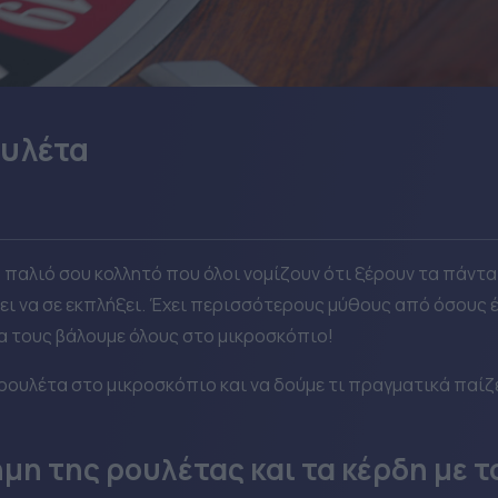
ουλέτα
ο παλιό σου κολλητό που όλοι νομίζουν ότι ξέρουν τα πάντα 
ι να σε εκπλήξει. Έχει περισσότερους μύθους από όσους έ
α τους βάλουμε όλους στο μικροσκόπιο!
 ρουλέτα στο μικροσκόπιο και να δούμε τι πραγματικά παίζ
ήμη της ρουλέτας και τα κέρδη με τ