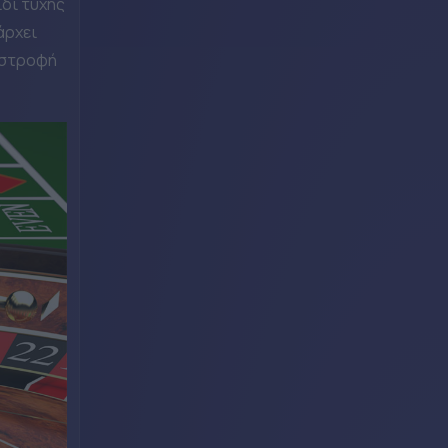
ίδι τύχης
άρχει
ιστροφή