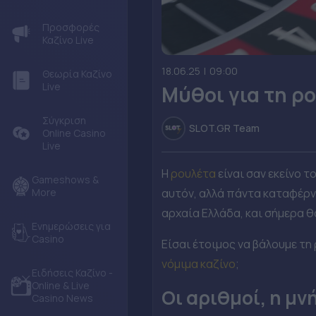
Προσφορές
Καζίνο Live
18.06.25
|
09:00
Θεωρία Καζίνο
Live
Μύθοι για τη ρ
Σύγκριση
SLOT.GR Team
Online Casino
Live
Η
ρουλέτα
είναι σαν εκείνο τ
Gameshows &
αυτόν, αλλά πάντα καταφέρνε
More
αρχαία Ελλάδα, και σήμερα θ
Ενημερώσεις για
Casino
Είσαι έτοιμος να βάλουμε τη
νόμιμα καζίνο
;
Ειδήσεις Καζίνο -
Online & Live
Οι αριθμοί, η μν
Casino News