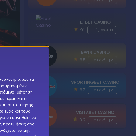
EFBET CASINO
9.1
Παίξε νόμιμα
BWIN CASINO
8.5
Παίξε νόμιμα
 συσκευή, όπως τα
SPORTINGBET CASINO
προσαρμοσμένες
8.3
Παίξε νόμιμα
ιεχόμενο, μέτρηση
ς, εμείς και οι
 κάθε
και ταυτοποίησης
στημα
ό εμάς και τους
VISTABET CASINO
οίχημα,
ια να αρνηθείτε να
8.2
Παίξε νόμιμα
ς προτιμήσεις σας
πεζιού
νδέχεται να μην