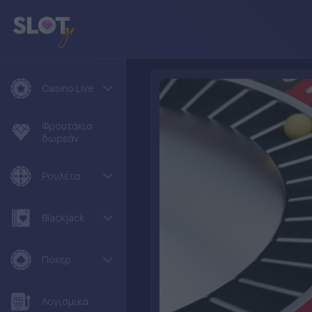
Casino Live
Φρουτάκια
δωρεάν
Ρουλέτα
Blackjack
Πόκερ
Λογισμικά