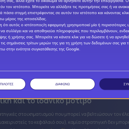
εσή σας, αλλά έχετε το δικαίωμα να αρνηθείτε αυτήν την επεξεργασία. 
τόν τον ιστότοπο. Μπορείτε να αλλάξετε τις προτιμήσεις σας ή να ανακα
 και πώς τα επηρεάζεις
 πάσα στιγμή επιστρέφοντας σε αυτόν τον ιστότοπο και κάνοντας κλι
ω μέρος της ιστοσελίδας.
ένα επιπλέον μηδενικό (00), το οποίο αυξάνει την «γκανιότα
 ότι αυτός ο ιστότοπος/η εφαρμογή χρησιμοποιεί μία ή περισσότερες 
ι να συλλέγει και να αποθηκεύει πληροφορίες που περιλαμβάνουν, ενδεικ
τις πιθανότητες νίκης για τον παίκτη. Η ευρωπαϊκή ρουλέτα
ης ή χρήσης σας. Μπορείτε να κάνετε κλικ για να δώσετε ή να αρνηθε
ει καλύτερες πιθανότητες στον παίκτη και την προτιμούν 
 τις σημάνσεις τρίτων μερών της για τη χρήση των δεδομένων σας για
δόσεις.
άτω στην ενότητα συγκατάθεσης της Google.
εάσει τη ρουλέτα στα καλύτερα
λογισμικά καζίνο
, για παράδ
ίψης της μπίλιας, δεν έχει καμία βάση. Οι μηχανισμοί που
ονα καζίνο είναι κατασκευασμένοι με τέτοιο τρόπο ώστε ν
ΕΠΙΛΟΓΕΣ
ΔΙΑΦΩΝΩ
ΣΥ
 του αποτελέσματος.
κή και το ιδανικό μοτίβο
ατηγικές στοιχηματισμού που μπορεί να βελτιώσουν τον έλ
ιαχειριστείς το κεφάλαιό σου), καμία στρατηγική δεν μπορε