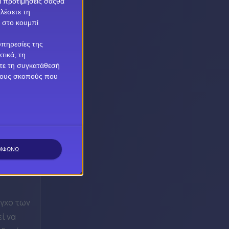
Οι προτιμήσεις σαςθα
λέσετε τη
κ στο κουμπί
» στα
υπηρεσίες της
τικά, τη
, με
ίτε τη συγκατάθεσή
όσοι
 τους σκοπούς που
ειγμα,
α
ΜΦΩΝΩ
εγχο των
ί να