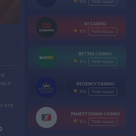
9.6
Παίξε νόμιμα
N1 CASINO
9.5
Παίξε νόμιμα
BET365 CASINO
9.4
Παίξε νόμιμα
γι’
χει η
REGENCY CASINO
9.6
Παίξε νόμιμα
ει στα
PAMESTOIXIMA CASINO
9.4
Παίξε νόμιμα
ο