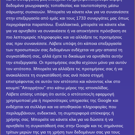
Ο Τζόνι Μος και τα μη
NetBet
δεδομένα γεωγραφικής τοποθεσίας και ταυτοποίησης μέσω
υπολογίσιμα κέρδη στο πόκερ
σάρωσης συσκευών. Μπορείτε να κάνετε κλικ για να συναινέσετε
στην επεξεργασία από εμάς και τους 1733 συνεργάτες μας όπως
Από το 1995 δεν βρίσκεται εν ζωή. Ο «Grandfather of
περιγράφεται παραπάνω. Εναλλακτικά, μπορείτε να κάνετε κλικ
για να αρνηθείτε να συναινέσετε ή να αποκτήσετε πρόσβαση σε
Poker» σε όλη τη διαδρομή του και στη διάρκεια των
πιο λεπτομερείς πληροφορίες και να αλλάξετε τις προτιμήσεις
πολλών ετών που ασχολήθηκε με το πόκερ, από τα πολύ
σας πριν συναινέσετε.
Λάβετε υπόψη ότι κάποια επεξεργασία
πρώιμα στάδια του παιχνιδιού, κέρδισε ποσά που δεν
των προσωπικών σας δεδομένων ενδέχεται να μην απαιτεί τη
δύναται να καταγραφούν. Ουδείς γνωρίζει πόση
συγκατάθεσή σας, αλλά έχετε το δικαίωμα να αρνηθείτε αυτήν
περιουσία εξασφάλισε από το πόκερ και πόσα μπορεί
την επεξεργασία. Οι προτιμήσεις σαςθα ισχύουν μόνο για αυτόν
τον ιστότοπο. Μπορείτε να αλλάξετε τις προτιμήσεις σας ή να
να έχασε στα τραπέζια στα οποία βρέθηκε κατά
ανακαλέσετε τη συγκατάθεσή σας ανά πάσα στιγμή
καιρούς. Ήταν ένας πανέξυπνος νέος που
επιστρέφοντας σε αυτόν τον ιστότοπο και κάνοντας κλικ στο
εκμεταλλεύτηκε τη δουλειά του για να μάθει για το
κουμπί "Απορρήτου" στο κάτω μέρος της ιστοσελίδας.
δωρεάν πόκερ
και να το εφαρμόσει με τον καλύτερο
Λάβετε επίσης υπόψη ότι αυτός ο ιστότοπος/η εφαρμογή
χρησιμοποιεί μία ή περισσότερες υπηρεσίες της Google και
τρόπο στις «μονομαχίες» του.
ενδέχεται να συλλέγει και να αποθηκεύει πληροφορίες που
περιλαμβάνουν, ενδεικτικά, τη συμπεριφορά επίσκεψης ή
χρήσης σας. Μπορείτε να κάνετε κλικ για να δώσετε ή να
αρνηθείτε τη συγκατάθεσή σας στην Google και τις σημάνσεις
τρίτων μερών της για τη χρήση των δεδομένων σας για τους