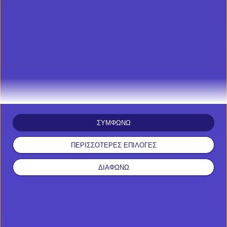
Πέντε μήνες στο τραπέζι του
πόκερ με τον
Nick
the
Greek
«Μάχη»… Heads up. Δηλαδή, ένας εναντίον ενός. Και
απέναντί του, ο Nick the Greek ή αλλιώς Νικόλας
Ανδρέας Δάνδολος, γεννηθείς το 1883 στο Ρέθυμνο της
Κρήτης.
Mπορεί τότε να μην υπήρχε κανένα
online casino
, αλλά ο
Έλληνας παίκτης λέγεται ότι κέρδισε κι έχασε
ΣΥΜΦΩΝΩ
περισσότερα από 500 εκατομμύρια, διανύοντας
συνεχώς τη διαδρομή ζενίθ – ναδίρ και τούμπαλιν. Το
ΠΕΡΙΣΣΟΤΕΡΕΣ ΕΠΙΛΟΓΕΣ
1949 κάθισε στο τραπέζι με τον Τζόνι Μος, τον «νονό
του πόκερ». Ο «Μαραθώνιος» των πέντε μηνών
ΔΙΑΦΩΝΩ
διήρκησε από τον Ιανουάριο έως το Μάιο.
Ο μύθος αναφέρει ότι ο Μος εξασφάλισε ένα ποσό
ανάμεσα σε 2 και 4 εκατομμύρια, με τον Nick the Greek
κάποια στιγμή να σηκώνεται από το τραπέζι στα