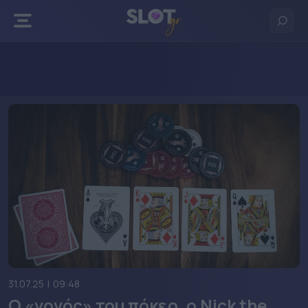
Πίσω
Πίσω
Πίσω
Πίσω
Stoiximan
Δωρεάν Ρουλέτα
Δωρεάν Blackjack
Δωρεάν Πόκερ
Novibet
Live Ρουλέτα
Live Blackjack
Live Πόκερ
Superbet
Elabet
N1 Casino
Bet365
31.07.25
|
09:48
Regency
Ο «νονός» του πόκερ, ο Nick the