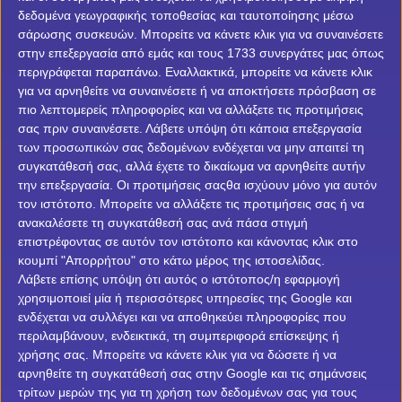
«καρδιά» του καζίνο
NetBet
δεδομένα γεωγραφικής τοποθεσίας και ταυτοποίησης μέσω
σάρωσης συσκευών. Μπορείτε να κάνετε κλικ για να συναινέσετε
Η ανακοίνωση από τον Τζιάνι Ινφαντίνο για τον μεγάλο
στην επεξεργασία από εμάς και τους 1733 συνεργάτες μας όπως
περιγράφεται παραπάνω. Εναλλακτικά, μπορείτε να κάνετε κλικ
τελικό του Μουντιάλ του 2026 που θα διεξαχθεί στο
για να αρνηθείτε να συναινέσετε ή να αποκτήσετε πρόσβαση σε
New Jersey Stadium, χαροποίησε τους ιδιοκτήτες των
πιο λεπτομερείς πληροφορίες και να αλλάξετε τις προτιμήσεις
καζίνο και την Division of Gaming Enforcement.
σας πριν συναινέσετε.
Λάβετε υπόψη ότι κάποια επεξεργασία
των προσωπικών σας δεδομένων ενδέχεται να μην απαιτεί τη
Αυτό, διότι μπορεί να τεθεί στόχος γι’ ακόμα
συγκατάθεσή σας, αλλά έχετε το δικαίωμα να αρνηθείτε αυτήν
μεγαλύτερη ανάπτυξη μέχρι και τη μέρα που η πολιτεία
την επεξεργασία. Οι προτιμήσεις σαςθα ισχύουν μόνο για αυτόν
τον ιστότοπο. Μπορείτε να αλλάξετε τις προτιμήσεις σας ή να
θα φιλοξενήσει το πιο σπουδαίο ποδοσφαιρικό
ανακαλέσετε τη συγκατάθεσή σας ανά πάσα στιγμή
παιχνίδι. Η διοργάνωση που περιμένει όλος ο πλανήτης
επιστρέφοντας σε αυτόν τον ιστότοπο και κάνοντας κλικ στο
θα διεξαχθεί με 48 ομάδες, ήτοι 104 παιχνίδια στο
κουμπί "Απορρήτου" στο κάτω μέρος της ιστοσελίδας.
τουρνουά και μαζί με τις ΗΠΑ, είναι συνδιοργανωτές το
Λάβετε επίσης υπόψη ότι αυτός ο ιστότοπος/η εφαρμογή
χρησιμοποιεί μία ή περισσότερες υπηρεσίες της Google και
Μεξικό και ο Καναδάς…
ενδέχεται να συλλέγει και να αποθηκεύει πληροφορίες που
περιλαμβάνουν, ενδεικτικά, τη συμπεριφορά επίσκεψης ή
χρήσης σας. Μπορείτε να κάνετε κλικ για να δώσετε ή να
αρνηθείτε τη συγκατάθεσή σας στην Google και τις σημάνσεις
τρίτων μερών της για τη χρήση των δεδομένων σας για τους