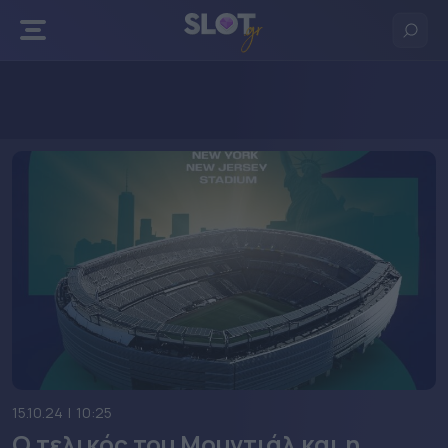
Πίσω
Πίσω
Πίσω
Πίσω
Stoiximan
Δωρεάν Ρουλέτα
Δωρεάν Blackjack
Δωρεάν Πόκερ
Novibet
Live Ρουλέτα
Live Blackjack
Live Πόκερ
Superbet
Elabet
N1 Casino
Bet365
15.10.24
|
10:25
Regency
Ο τελικός του Μουντιάλ και η