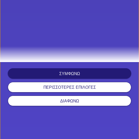
Τα μισά κέρδη από το
online
casino
live
Από τα 5,8 δισεκατομμύρια του 2023 στα καζίνο του
Νιού Τζέρσεϊ, μονάχα το μισό ποσό από το
προαναφερθέν εισέρρευσε στα ταμεία από δια ζώσης
παιχνίδι και αποκλειστικά έσοδα για την επιχείρηση.
Τι σημαίνει αυτό: Η Ένωση των καζίνο μετρά ως καθαρά
ΣΥΜΦΩΝΩ
κέρδη μονάχα εκείνα που φτάνουν ολόκληρα σ’ εκείνα κι
ΠΕΡΙΣΣΟΤΕΡΕΣ ΕΠΙΛΟΓΕΣ
όχι τα ποσά που μπορεί να προκύπτουν και από την
ενασχόληση των παικτών με τα online casino live. Στην
ΔΙΑΦΩΝΩ
τελευταία συγκυρία, υπάρχουν ποσοστά και για τις
διαδικτυακές πλατφόρμες και άλλες πλευρές, μαζί με
το παιχνίδι στο κομμάτι των αθλητικών δρωμένων.
Από τα 9 επίγεια καζίνο του Νιού Τζέρσεϊ, μονάχα 3