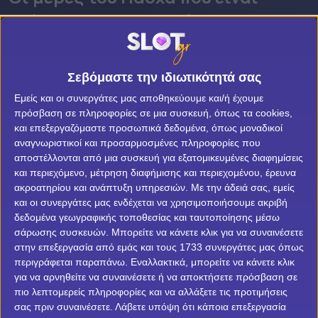
Pamestoixima
γούρικες για τους παίκτες
Winmasters
SLOT.GR Team
Fonbet
Σεβόμαστε την ιδιωτικότητά σας
Το Πάσχα, εκτός από θρησκευτική και οικογενειακή
Εμείς και οι συνεργάτες μας αποθηκεύουμε και/ή έχουμε
Interwetten
πρόσβαση σε πληροφορίες σε μια συσκευή, όπως τα cookies,
γιορτή, αποτελεί για πολλούς και μια περίοδο
και επεξεργαζόμαστε προσωπικά δεδομένα, όπως μοναδικοί
ξεχωριστής ενέργειας. Δεν είναι λίγοι οι παίκτες που
Noviladies
αναγνωριστικοί και προσαρμοσμένες πληροφορίες που
θεωρούν πως κάποιες μέρες αυτής της εβδομάδας
αποστέλλονται από μια συσκευή για εξατομικευμένες διαφημίσεις
Betsson
φέρνουν… γούρι στα
online καζίνο
. Είτε πρόκειται για
και περιεχόμενο, μέτρηση διαφήμισης και περιεχομένου, έρευνα
ακροατηρίου και ανάπτυξη υπηρεσιών.
Με την άδειά σας, εμείς
μια περιστασιακή επίσκεψη στο καζίνο, είτε για
Efbet
και οι συνεργάτες μας ενδέχεται να χρησιμοποιήσουμε ακριβή
διαδικτυακό παιχνίδι, η Μεγάλη Εβδομάδα έχει
δεδομένα γεωγραφικής τοποθεσίας και ταυτοποίησης μέσω
αποκτήσει σχεδόν «μυθικό» χαρακτήρα για μερικούς
σάρωσης συσκευών. Μπορείτε να κάνετε κλικ για να συναινέσετε
Bwin
λάτρεις της τύχης.
στην επεξεργασία από εμάς και τους 1733 συνεργάτες μας όπως
περιγράφεται παραπάνω. Εναλλακτικά, μπορείτε να κάνετε κλικ
Sportingbet
Μεγάλο Σάββατο: Hσυχία και
για να αρνηθείτε να συναινέσετε ή να αποκτήσετε πρόσβαση σε
συγκέντρωση
πιο λεπτομερείς πληροφορίες και να αλλάξετε τις προτιμήσεις
Vistabet
σας πριν συναινέσετε.
Λάβετε υπόψη ότι κάποια επεξεργασία