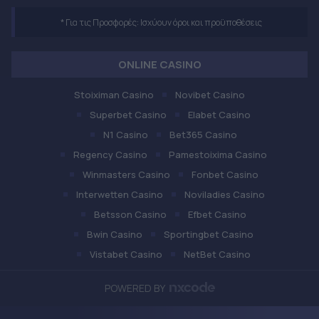
* Για τις Προσφορές: Ισχύουν όροι και προϋποθέσεις
ONLINE CASINO
Stoiximan Casino
Novibet Casino
Superbet Casino
Elabet Casino
N1 Casino
Bet365 Casino
Regency Casino
Pamestoixima Casino
Winmasters Casino
Fonbet Casino
Interwetten Casino
Noviladies Casino
Betsson Casino
Efbet Casino
Bwin Casino
Sportingbet Casino
Vistabet Casino
NetBet Casino
POWERED BY