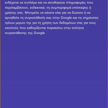
ενδέχεται να συλλέγει και να αποθηκεύει πληροφορίες που
περιλαμβάνουν, ενδεικτικά, τη συμπεριφορά επίσκεψης ή
χρήσης σας. Μπορείτε να κάνετε κλικ για να δώσετε ή να
αρνηθείτε τη συγκατάθεσή σας στην Google και τις σημάνσεις
τρίτων μερών της για τη χρήση των δεδομένων σας για τους
σκοπούς που καθορίζονται παρακάτω στην ενότητα
συγκατάθεσης της Google.
Το φαγητό, αλλά και οι… σπιτικές
δραστηριότητες
Φυσικά και υπάρχουν εστιατόρια όπου μπορεί να
εντοπίσει κανείς καλή κουζίνα. Κι όχι απαραίτητα απλά
ευρωπαϊκή, αλλά συγκεκριμένα ιρλανδική για να είναι