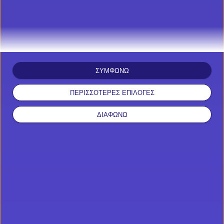
ΣΥΜΦΩΝΩ
ΠΕΡΙΣΣΟΤΕΡΕΣ ΕΠΙΛΟΓΕΣ
Το
live
kazino προσφέρει
ΔΙΑΦΩΝΩ
διασκέδαση… γεμάτη Ιρλανδία
Κι αν απλά χρειάζεσαι ξεκούραση και ηρεμία στο σπίτι
διαθέτοντας χρόνο για τον εαυτό σου, τότε μπορείς να
διασκεδάσεις και στα καλύτερα online casino live.
Φυσικά οι
προσφορές kazino
live είναι… γεμάτες από το
πνεύμα των ημερών.