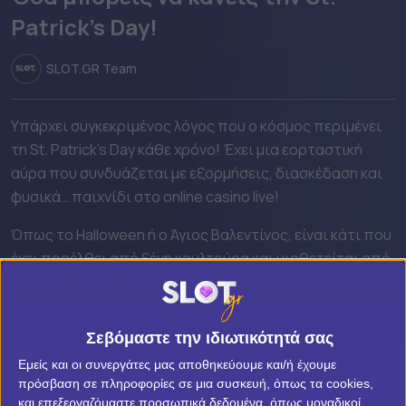
Pamestoixima
Patrick’s Day!
Winmasters
SLOT.GR Team
Fonbet
Υπάρχει συγκεκριμένος λόγος που ο κόσμος περιμένει
Interwetten
τη St. Patrick’s Day κάθε χρόνο! Έχει μια εορταστική
αύρα που συνδυάζεται με εξορμήσεις, διασκέδαση και
Noviladies
φυσικά… παιχνίδι στο online casino live!
Betsson
Όπως το Halloween ή ο Άγιος Βαλεντίνος, είναι κάτι που
έχει προέλθει από ξένη κουλτούρα και υιοθετείται από
Efbet
τον κόσμο σε οποιαδήποτε χώρα. Η βάση της ημέρας
Bwin
του Αγίου Πατρικίου με τα τετράφυλλα τριφύλλια, τα
ξωτικά, τα λιβάδια και τη γενικότερη ευφορία που
Σεβόμαστε την ιδιωτικότητά σας
Sportingbet
η
συνοδεύει τη 17
του Μάρτη, φυσικά είναι η Ιρλανδία.
Εμείς και οι συνεργάτες μας αποθηκεύουμε και/ή έχουμε
Vistabet
πρόσβαση σε πληροφορίες σε μια συσκευή, όπως τα cookies,
Επειδή όμως όταν υπάρχει… γιορτή, ο κόσμος έχει
και επεξεργαζόμαστε προσωπικά δεδομένα, όπως μοναδικοί