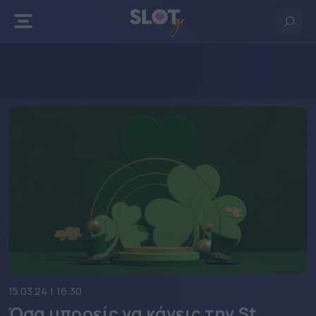
Πίσω
Πίσω
Πίσω
Πίσω
Stoiximan
Δωρεάν Ρουλέτα
Δωρεάν Blackjack
Δωρεάν Πόκερ
Novibet
Live Ρουλέτα
Live Blackjack
Live Πόκερ
Superbet
Elabet
N1 Casino
Bet365
15.03.24
|
16:30
Regency
Όσα μπορείς να κάνεις την St.