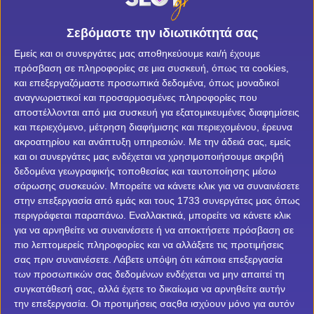
Pamestoixima
(08/08) - Προσφορές* σήμερα
Σεβόμαστε την ιδιωτικότητά σας
Winmasters
SLOT.GR Team
Εμείς και οι συνεργάτες μας αποθηκεύουμε και/ή έχουμε
πρόσβαση σε πληροφορίες σε μια συσκευή, όπως τα cookies,
Fonbet
και επεξεργαζόμαστε προσωπικά δεδομένα, όπως μοναδικοί
To Slot.gr σας παρουσιάζει όλες τις προσφορές* για
αναγνωριστικοί και προσαρμοσμένες πληροφορίες που
Interwetten
αποστέλλονται από μια συσκευή για εξατομικευμένες διαφημίσεις
καζίνο που δίνουν τα
online καζίνο
ημερησίως.
και περιεχόμενο, μέτρηση διαφήμισης και περιεχομένου, έρευνα
Προσφορές* που αφορούν τη ρουλέτα, το μπλάκτζακ
Noviladies
ακροατηρίου και ανάπτυξη υπηρεσιών.
Με την άδειά σας, εμείς
και το πόκερ με πολλά και τρομερά έπαθλα. Το μόνο
και οι συνεργάτες μας ενδέχεται να χρησιμοποιήσουμε ακριβή
Betsson
που έχεις να κάνεις είναι εγγραφή στα
νόμιμα καζίνο
και
δεδομένα γεωγραφικής τοποθεσίας και ταυτοποίησης μέσω
σάρωσης συσκευών. Μπορείτε να κάνετε κλικ για να συναινέσετε
να πάρεις τα δώρα σου* χωρίς κατάθεση.
Efbet
στην επεξεργασία από εμάς και τους 1733 συνεργάτες μας όπως
περιγράφεται παραπάνω. Εναλλακτικά, μπορείτε να κάνετε κλικ
Δείτε τις
προσφορές καζίνο
* σήμερα
Bwin
για να αρνηθείτε να συναινέσετε ή να αποκτήσετε πρόσβαση σε
Προσφορές* ημέρας
πιο λεπτομερείς πληροφορίες και να αλλάξετε τις προτιμήσεις
σας πριν συναινέσετε.
Λάβετε υπόψη ότι κάποια επεξεργασία
Sportingbet
⚽500 ΔΩΡΑ* ΔΙΚΑ ΣΟΥ ΜΕ ΕΝΑ ΚΛΙΚ👑
των προσωπικών σας δεδομένων ενδέχεται να μην απαιτεί τη
συγκατάθεσή σας, αλλά έχετε το δικαίωμα να αρνηθείτε αυτήν
Vistabet
🔥ΚΑΛΟΚΑΙΡΑΚΙ με 1.020 δώρα*, ΑΠΟΚΛΕΙΣΤΙΚΑ ΕΔΩ!🔝
την επεξεργασία. Οι προτιμήσεις σαςθα ισχύουν μόνο για αυτόν