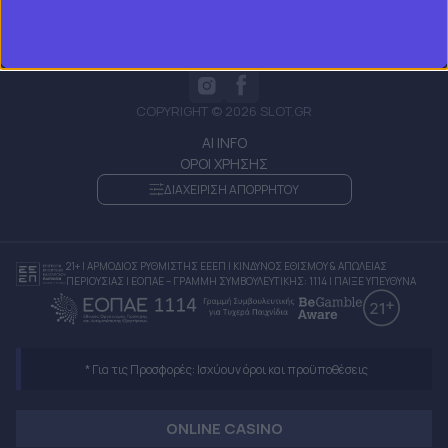
Find us:
COPYRIGHT © 2026 SLOT.GR
AI INFO
ΟΡΟΙ ΧΡΗΣΗΣ
ΔΙΑΧΕΙΡΙΣΗ ΑΠΟΡΡΗΤΟΥ
21+ | ΑΡΜΟΔΙΟΣ ΡΥΘΜΙΣΤΗΣ ΕΕΕΠ | ΚΙΝΔΥΝΟΣ ΕΘΙΣΜΟΥ & ΑΠΩΛΕΙΑΣ
ΠΕΡΙΟΥΣΙΑΣ | ΕΟΠΑΕ – ΓΡΑΜΜΗ ΣΥΜΒΟΥΛΕΥΤΙΚΗΣ: 1114 | ΠΑΙΞΕ ΥΠΕΥΘΥΝΑ
* Για τις Προσφορές: Ισχύουν όροι και προϋποθέσεις
ONLINE CASINO