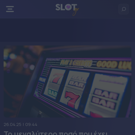
Πίσω
Πίσω
Πίσω
Πίσω
Stoiximan
Δωρεάν Ρουλέτα
Δωρεάν Blackjack
Δωρεάν Πόκερ
Novibet
Live Ρουλέτα
Live Blackjack
Live Πόκερ
Superbet
Elabet
N1 Casino
Bet365
26.04.25
|
09:44
Regency
Το μεγαλύτερο ποσό που έχει