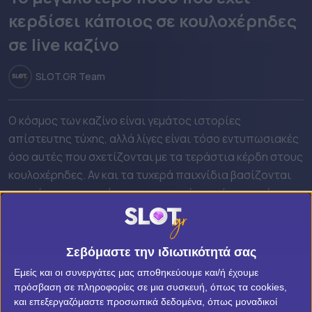
Pamestoixima
κερδίσει κάποιος σε κουλοχέρηδες
σε live καζίνο
Winmasters
Fonbet
SLOT.GR Team
Interwetten
Ο κόσμος των καζίνο είναι γεμάτος ιστορίες
Noviladies
απίστευτης τύχης, αλλά λίγες είναι τόσο εντυπωσιακές
όσο αυτές που σχετίζονται με τα τεράστια κέρδη στους
Betsson
κουλοχέρηδες. Αν και τα τυχερά παιχνίδια βασίζονται
στη σύμπτωση, υπάρχουν περιπτώσεις όπου η τύχη
Efbet
κάποιων παικτών τους έχει προσφέρει αμύθητα ποσά.
Bwin
Το μεγαλύτερο ποσό που έχει κερδίσει ποτέ κάποιος
Σεβόμαστε την ιδιωτικότητά σας
παίκτης από κουλοχέρη καζίνο είναι τόσο απίστευτο,
Sportingbet
Εμείς και οι συνεργάτες μας αποθηκεύουμε και/ή έχουμε
που έχει καταγραφεί στην ιστορία του τζόγου.
πρόσβαση σε πληροφορίες σε μια συσκευή, όπως τα cookies,
Vistabet
Η μεγαλύτερη νίκη σε
και επεξεργαζόμαστε προσωπικά δεδομένα, όπως μοναδικοί