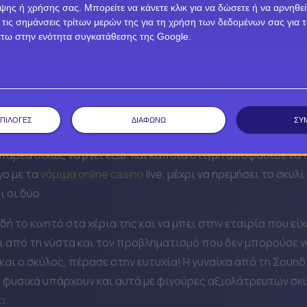
ης ή χρήσης σας. Μπορείτε να κάνετε κλικ για να δώσετε ή να αρνηθε
 τις σημάνσεις τρίτων μερών της για τη χρήση των δεδομένων σας για
κύλος και… κέρδισε 130.000 ευρώ σ
άτω στην ενότητα συγκατάθεσης της Google.
τήτρια του σκύλου να μην τον είχε πάει όσες βόλτες θα έπρεπ
 μπορεί το βράδυ να κοιμηθεί. Και το τετράποδο ήταν ανήσυ
ΕΠΙΛΟΓΕΣ
ΔΙΑΦΩΝΩ
ΣΥ
λλά εκείνη, επειδή ήταν άπειρη σε αυτό το ζήτημα, προσπαθο
 παρέα δίχως να βγει έξω. Και κάποια στιγμή αποφάσισε να 
γο με τα
νόμιμα online casino
live, μέχρι να ηρεμήσει το σκυλί
 οι δύο.
δή το κινητό στα χέρια της και να μπει στην εταιρία που είχ
αι από τη νύστα και τον προβληματισμό που δεν μπορούσε ν
ο και ο σκύλος, πέρασε στην ευτυχία! Η γυναίκα από τη Σουηδ
υ φυσικά υπάρχουν και αυτά με φιγούρες αξιολάτρευτων σκ
ι
.