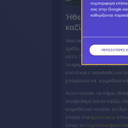
συμπεριφορά επίσκεψ
σας στην Google και
Ήθελε βόλτα ο σ
καθορίζονται παρακ
καζίνο
Ίσως εκείνη τη μέρα, η ιδιοκ
τρέξει, να κουραστεί και να
ΠΕΡΙΣΣΟΤΕΡΕΣ 
σπίτι. Γάβγιζε στο σπίτι, α
το ηρεμήσει και να του κάνει
κινητό και ν’ ασχοληθεί και λί
μπορέσουν να… κοιμηθούν και
Αυτή η κίνηση, να πάρει, δηλα
λογαριασμό για να παίξει. Κ
κοιμηθεί και να κάνει το ίδι
έπαιξε στα
φρουτάκια
, όπο
όπως το
Dog House φρουτάκ