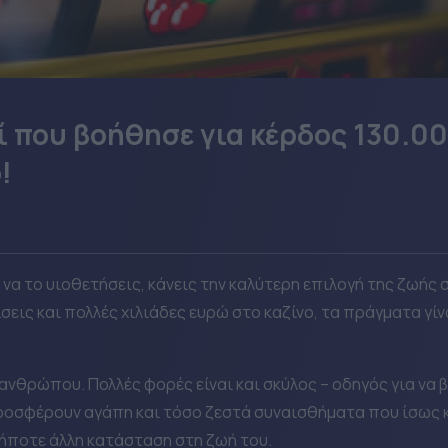
ί που βοήθησε για κέρδος 130.0
!
να το υιοθετήσεις, κάνεις την καλύτερη επιλογή της ζωής 
σεις και πολλές χιλιάδες ευρώ στο καζίνο, τα πράγματα γίν
 ανθρώπου. Πολλές φορές είναι και σκύλος – οδηγός για να 
οσφέρουν αγάπη και τόσο ζεστά συναισθήματα που ίσως 
δήποτε άλλη κατάσταση στη ζωή του.