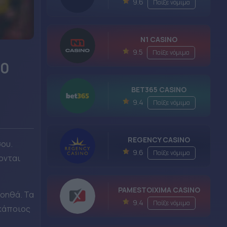
9.6
Παίξε νόμιμα
N1 CASINO
9.5
Παίξε νόμιμα
00
BET365 CASINO
9.4
Παίξε νόμιμα
REGENCY CASINO
σου.
9.6
Παίξε νόμιμα
ονται
PAMESTOIXIMA CASINO
βοηθά. Τα
9.4
Παίξε νόμιμα
κάποιος