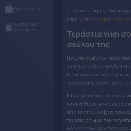
Θέματα Καζίνο
Στην ιστορία μας, ένα υπέρο
ευρώ στα
καλύτερα online ca
Ηλεκτρονικά
Πορτοφόλια
Τεράστια νίκη στ
σκύλου της
Η συγκεκριμένη νικήτρια στα
να τη βοηθήσει ν’ αλλάξει τη
Ειδικά όταν αποφασίζεις να 
προσοχή και παρέα για να σ
Κάπως έτσι, λοιπόν, η ηρωίδα
να συνηθίσει το νέο χώρο στ
από το σπίτι, να βρει ηρεμία
πρώτες στιγμές του τετράποδ
οδήγησε την ιδιοκτήτριά του