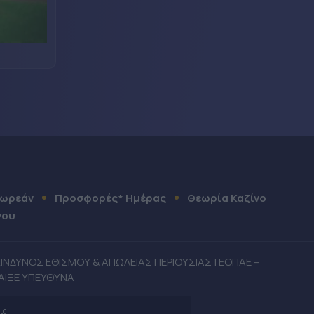
Δωρεάν
Προσφορές* Ημέρας
Θεωρία Καζίνο
νου
ΚΙΝΔΥΝΟΣ ΕΘΙΣΜΟΥ & ΑΠΩΛΕΙΑΣ ΠΕΡΙΟΥΣΙΑΣ | ΕΟΠΑΕ –
ΠΑΙΞΕ ΥΠΕΥΘΥΝΑ
ις