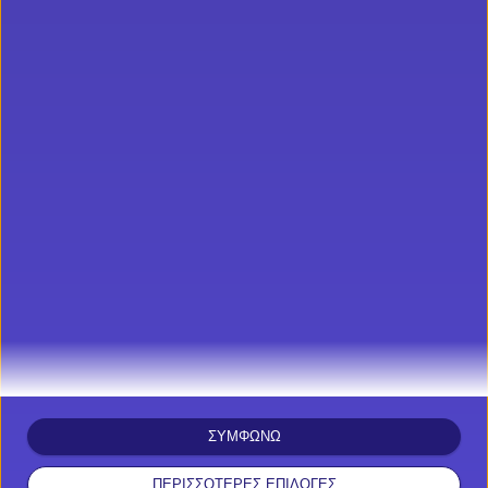
επιλογές και τη διασκέδασή σου!
Μπαίνεις δυνατά στη δράση με δώρα* που σου δίνουν
επιπλέον ευκαιρίες σε Στοίχημα και
Live
C
asino
. Η
προσφορά είναι διαθέσιμη για περιορισμένο χρονικό
διάστημα, δίνοντάς σου την ευκαιρία να επωφεληθείτε
άμεσα.
«21+ | ΑΡΜΟΔΙΟΣ ΡΥΘΜΙΣΤΗΣ ΕΕΕΠ | ΚΙΝΔΥΝΟΣ ΕΘΙΣΜΟΥ
& ΑΠΩΛΕΙΑΣ
ΠΕΡΙΟΥΣΙΑΣ | ΕΟΠΑΕ – ΓΡΑΜΜΗ
ΣΥΜΒΟΥΛΕΥΤΙΚΗΣ: 1114 | ΠΑΙΞΕ ΥΠΕΥΘΥΝΑ»
Προσφορές Casino*
ΣΥΜΦΩΝΩ
ΠΕΡΙΣΣΟΤΕΡΕΣ ΕΠΙΛΟΓΕΣ