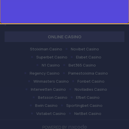
* Για τις Προσφορές: Ισχύουν όροι και προϋποθέσεις
ONLINE CASINO
Stoiximan Casino
Novibet Casino
Superbet Casino
Elabet Casino
N1 Casino
Bet365 Casino
Regency Casino
Pamestoixima Casino
Winmasters Casino
Fonbet Casino
Interwetten Casino
Noviladies Casino
Betsson Casino
Efbet Casino
Bwin Casino
Sportingbet Casino
Vistabet Casino
NetBet Casino
POWERED BY