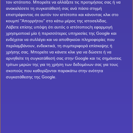
Η Stoiximan κάνει το ξεκίνημά σου μεγαλύτερο από ποτέ
τον ιστότοπο. Μπορείτε να αλλάξετε τις προτιμήσεις σας ή να
NetBet
και σε υποδέχεται με Δώρα* που απογειώνουν την
ανακαλέσετε τη συγκατάθεσή σας ανά πάσα στιγμή
επιστρέφοντας σε αυτόν τον ιστότοπο και κάνοντας κλικ στο
εμπειρία σου από το πρώτο λεπτό! Με την ολοκλήρωση
κουμπί "Απορρήτου" στο κάτω μέρος της ιστοσελίδας.
της εγγραφής σου αποκτάς 300 Δώρα* και κάνεις την
Λάβετε επίσης υπόψη ότι αυτός ο ιστότοπος/η εφαρμογή
είσοδό σου στον κόσμο του Στοιχήματος και του
Live
χρησιμοποιεί μία ή περισσότερες υπηρεσίες της Google και
Casino
με τον καλύτερο δυνατό τρόπο!
ενδέχεται να συλλέγει και να αποθηκεύει πληροφορίες που
περιλαμβάνουν, ενδεικτικά, τη συμπεριφορά επίσκεψης ή
Η εμπειρία γίνεται ακόμα πιο εντυπωσιακή με την
χρήσης σας. Μπορείτε να κάνετε κλικ για να δώσετε ή να
ταυτοποίηση του λογαριασμού σου, καθώς σε
αρνηθείτε τη συγκατάθεσή σας στην Google και τις σημάνσεις
τρίτων μερών της για τη χρήση των δεδομένων σας για τους
περιμένουν άλλα
716 Δώρα*
! Και δεν σταματά εκεί, ένα
σκοπούς που καθορίζονται παρακάτω στην ενότητα
κουπόνι eFood αξίας 5€ και ένα κουπόνι Domino’s Pizza
συγκατάθεσης της Google.
αξίας 5€ έρχονται να συμπληρώσουν ένα πακέτο
γνωριμίας γεμάτο προνόμια!
Tο Παγκόσμιο στη Stoiximan με 2026 δώρα*
Η προσφορά δεν σταματά εδώ! Όταν αποφασίσεις να
κάνεις την πρώτη σου κατάθεση,
άλλα 1000 δώρα
* σε
περιμένουν για να αυξήσεις ακόμα περισσότερο τις