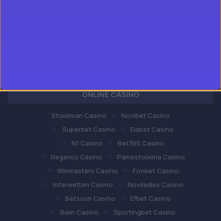
21+ | ΑΡΜΟΔΙΟΣ ΡΥΘΜΙΣΤΗΣ ΕΕΕΠ | ΚΙΝΔΥΝΟΣ ΕΘΙΣΜΟΥ & ΑΠΩΛΕΙΑΣ
ΠΕΡΙΟΥΣΙΑΣ | ΕΟΠΑΕ – ΓΡΑΜΜΗ ΣΥΜΒΟΥΛΕΥΤΙΚΗΣ: 1114 | ΠΑΙΞΕ ΥΠΕΥΘΥΝΑ
* Για τις Προσφορές: Ισχύουν όροι και προϋποθέσεις
ONLINE CASINO
Stoiximan Casino
Novibet Casino
Superbet Casino
Elabet Casino
N1 Casino
Bet365 Casino
Regency Casino
Pamestoixima Casino
Winmasters Casino
Fonbet Casino
Interwetten Casino
Noviladies Casino
Betsson Casino
Efbet Casino
Bwin Casino
Sportingbet Casino