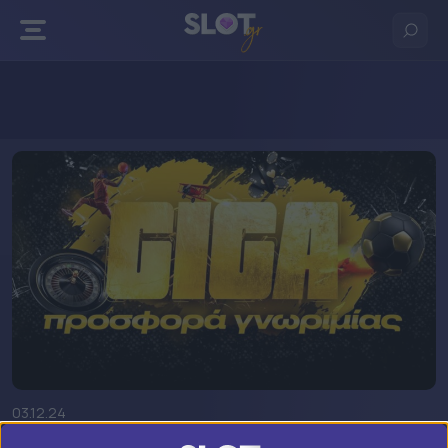
Πίσω
Πίσω
Πίσω
Πίσω
Stoiximan
Δωρεάν Ρουλέτα
Δωρεάν Blackjack
Δωρεάν Πόκερ
Novibet
Live Ρουλέτα
Live Blackjack
Live Πόκερ
Superbet
Elabet
N1 Casino
Bet365
03.12.24
Regency
Απίστευτο! Giga Προσφορά*