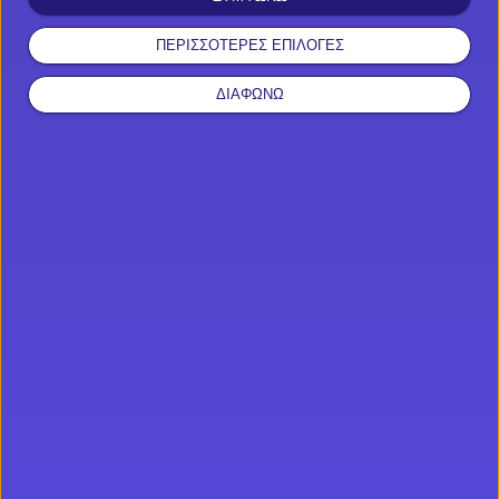
ΠΕΡΙΣΣΟΤΕΡΕΣ ΕΠΙΛΟΓΕΣ
ΔΙΑΦΩΝΩ
Νόμιμα Καζίνο Live
Προσφορές* Live Καζίνο
Δωρεάν Φρουτάκια
Ρουλέτα Δωρεάν
Προσφορές* Ημέρας
Θεωρία Καζίνο
Ποιοι είμαστε
Φόρμα παραπόνου
Find us:
COPYRIGHT © 2026 SLOT.GR
AI INFO
ΟΡΟΙ ΧΡΗΣΗΣ
ΔΙΑΧΕΙΡΙΣΗ ΑΠΟΡΡΗΤΟΥ