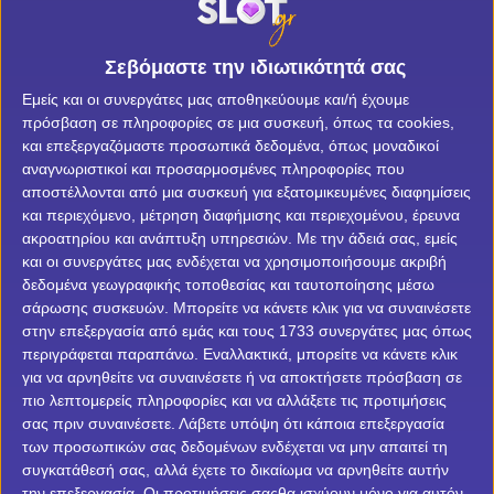
Pamestoixima
Γνωριμίας από την bwin!
Winmasters
Σεβόμαστε την ιδιωτικότητά σας
SLOT.GR Team
Εμείς και οι συνεργάτες μας αποθηκεύουμε και/ή έχουμε
Fonbet
πρόσβαση σε πληροφορίες σε μια συσκευή, όπως τα cookies,
και επεξεργαζόμαστε προσωπικά δεδομένα, όπως μοναδικοί
Είναι νέα, είναι Giga και παίζει στην bwin! Η Προσφορά*
Interwetten
αναγνωριστικοί και προσαρμοσμένες πληροφορίες που
Γνωριμίας που περίμενες έφτασε με σούπερ έπαθλα*.
αποστέλλονται από μια συσκευή για εξατομικευμένες διαφημίσεις
Noviladies
και περιεχόμενο, μέτρηση διαφήμισης και περιεχομένου, έρευνα
Η απόλυτη Προσφορά* Γνωριμίας έσκασε στo
bwin
ακροατηρίου και ανάπτυξη υπηρεσιών.
Με την άδειά σας, εμείς
casino
και είναι Giga! Δεν είναι μεγάλη, δεν είναι σούπερ.
και οι συνεργάτες μας ενδέχεται να χρησιμοποιήσουμε ακριβή
Betsson
Είναι Giga! Και ξεπερνά κάθε προσδοκία. Στο κορυφαίο
δεδομένα γεωγραφικής τοποθεσίας και ταυτοποίησης μέσω
σάρωσης συσκευών. Μπορείτε να κάνετε κλικ για να συναινέσετε
στοιχηματικό brand ξεκινάς το παιχνίδι σε Στοίχημα και
Efbet
στην επεξεργασία από εμάς και τους 1733 συνεργάτες μας όπως
Live Casino με σούπερ έπαθλα*! Το σκέφτεσαι ακόμα.
περιγράφεται παραπάνω. Εναλλακτικά, μπορείτε να κάνετε κλικ
Bwin
για να αρνηθείτε να συναινέσετε ή να αποκτήσετε πρόσβαση σε
Παίζει Giga Προσφορά* Γνωριμίας; Παίζει στην
πιο λεπτομερείς πληροφορίες και να αλλάξετε τις προτιμήσεις
Sportingbet
bwin!
σας πριν συναινέσετε.
Λάβετε υπόψη ότι κάποια επεξεργασία
των προσωπικών σας δεδομένων ενδέχεται να μην απαιτεί τη
Το Στοίχημα στην
bwin
είναι άπαιχτο με Ενισχυμένο
Vistabet
συγκατάθεσή σας, αλλά έχετε το δικαίωμα να αρνηθείτε αυτήν
Build A Bet*, Ενισχυμένες Αποδόσεις κάθε μέρα, Παρολί
την επεξεργασία. Οι προτιμήσεις σαςθα ισχύουν μόνο για αυτόν