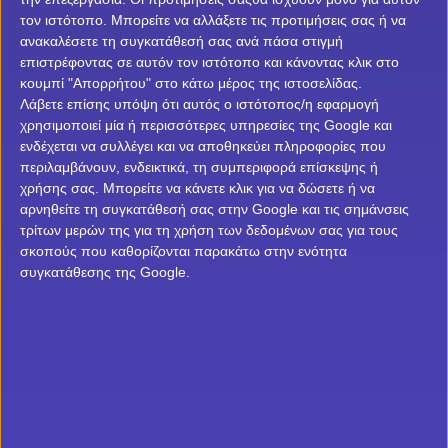
NetBet
τον ιστότοπο. Μπορείτε να αλλάξετε τις προτιμήσεις σας ή να
Build A Bet*, Πρώιμη Πληρωμή* και Live Streaming*. Στην
ανακαλέσετε τη συγκατάθεσή σας ανά πάσα στιγμή
πιο εξελιγμένη πλατφόρμα που είχαμε ποτέ, κάθε
επιστρέφοντας σε αυτόν τον ιστότοπο και κάνοντας κλικ στο
πόντος και καλάθι παίζει σε Ζωντανή Μετάδοση*, με
κουμπί "Απορρήτου" στο κάτω μέρος της ιστοσελίδας.
σούπερ αποδόσεις, χιλιάδες ειδικά στοιχήματα και
Λάβετε επίσης υπόψη ότι αυτός ο ιστότοπος/η εφαρμογή
χρησιμοποιεί μία ή περισσότερες υπηρεσίες της Google και
νέες αγορές. Μαζί και μοναδικές προσφορές* ή Give
ενδέχεται να συλλέγει και να αποθηκεύει πληροφορίες που
Aways*, όπως τα εισιτήρια που μοιράζει σε κάθε εντός
περιλαμβάνουν, ενδεικτικά, τη συμπεριφορά επίσκεψης ή
έδρας αγώνα Ολυμπιακού και Παναθηναϊκού στη
χρήσης σας. Μπορείτε να κάνετε κλικ για να δώσετε ή να
EuroLeague.
αρνηθείτε τη συγκατάθεσή σας στην Google και τις σημάνσεις
τρίτων μερών της για τη χρήση των δεδομένων σας για τους
Giga προσφορά* γνωριμίας από την bwin! Σούπερ
σκοπούς που καθορίζονται παρακάτω στην ενότητα
έπαθλα*.
συγκατάθεσης της Google.
Στο Live Casino ζεις την πραγματική εμπειρία της
διασκέδασης, από κινητό, τάμπλετ ή τον υπολογιστή
σου. Τίτλοι παιχνιδιών από κορυφαίους παρόχους
παίζουν όλο το 24ωρο στην
bwin
. Αμέτρητα παιχνίδια
Live Roulettes ή Blackjack, μαζί Έλληνες dealers, με
διάσημα shows της τηλεόρασης, όπως το Deal or no