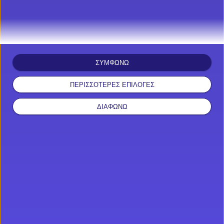
Προσφορές* Ημέρας
Θεωρία Καζίνο
Ποιοι είμαστε
Φόρμα παραπόνου
Find us:
ΣΥΜΦΩΝΩ
ΠΕΡΙΣΣΟΤΕΡΕΣ ΕΠΙΛΟΓΕΣ
COPYRIGHT © 2026 SLOT.GR
AI INFO
ΔΙΑΦΩΝΩ
ΟΡΟΙ ΧΡΗΣΗΣ
ΔΙΑΧΕΙΡΙΣΗ ΑΠΟΡΡΗΤΟΥ
21+ | ΑΡΜΟΔΙΟΣ ΡΥΘΜΙΣΤΗΣ ΕΕΕΠ | ΚΙΝΔΥΝΟΣ ΕΘΙΣΜΟΥ & ΑΠΩΛΕΙΑΣ
ΠΕΡΙΟΥΣΙΑΣ | ΕΟΠΑΕ – ΓΡΑΜΜΗ ΣΥΜΒΟΥΛΕΥΤΙΚΗΣ: 1114 | ΠΑΙΞΕ ΥΠΕΥΘΥΝΑ
* Για τις Προσφορές: Ισχύουν όροι και προϋποθέσεις