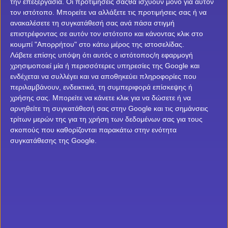
την επεξεργασία. Οι προτιμήσεις σαςθα ισχύουν μόνο για αυτόν
NetBet
Παίζουν κάθε μέρα Ενισχυμένες Αποδόσεις; Παίζει
τον ιστότοπο. Μπορείτε να αλλάξετε τις προτιμήσεις σας ή να
ανακαλέσετε τη συγκατάθεσή σας ανά πάσα στιγμή
ατέλειωτο Live Streaming; Παίζει Build A Bet και Combi+;
επιστρέφοντας σε αυτόν τον ιστότοπο και κάνοντας κλικ στο
Αυτά μαζί με χιλιάδες ειδικά στοιχήματα, νέες αγορές,
κουμπί "Απορρήτου" στο κάτω μέρος της ιστοσελίδας.
μακροχρόνια στοιχήματα και αξεπέραστο live στοίχημα
Λάβετε επίσης υπόψη ότι αυτός ο ιστότοπος/η εφαρμογή
παίζουν στην
bwin
! Στο διεθνές brand που προσφέρει
χρησιμοποιεί μία ή περισσότερες υπηρεσίες της Google και
ενδέχεται να συλλέγει και να αποθηκεύει πληροφορίες που
ατέλειωτες στιγμές διασκέδασης, από υπολογιστή, λαπ
περιλαμβάνουν, ενδεικτικά, τη συμπεριφορά επίσκεψης ή
τοπ, κινητό ή τάμπλετ. Με την εφαρμογή να είναι
χρήσης σας. Μπορείτε να κάνετε κλικ για να δώσετε ή να
διαθέσιμη από λογισμικά Android και iOS.
αρνηθείτε τη συγκατάθεσή σας στην Google και τις σημάνσεις
τρίτων μερών της για τη χρήση των δεδομένων σας για τους
Παίζει προσφορά* με 4 δώρα γνωριμίας; Παίζει
σκοπούς που καθορίζονται παρακάτω στην ενότητα
bwin
!
συγκατάθεσης της Google.
Ο κόσμος του Live Casino στην
bwin
ξεδιπλώνεται μέσα
από μία διαρκώς αυξανόμενη γκάμα παιχνιδιών και
αποκλειστικότητες, που έρχονται να καλύψουν και τους
πιο απαιτητικούς. Παράλληλα όλο το 24ωρο κορυφαία
τραπέζια
Blackjack
και Roulettes με Έλληνες dealers
κάνουν το παιχνίδι σου ακόμα καλύτερο. Τηλεπαιχνίδια