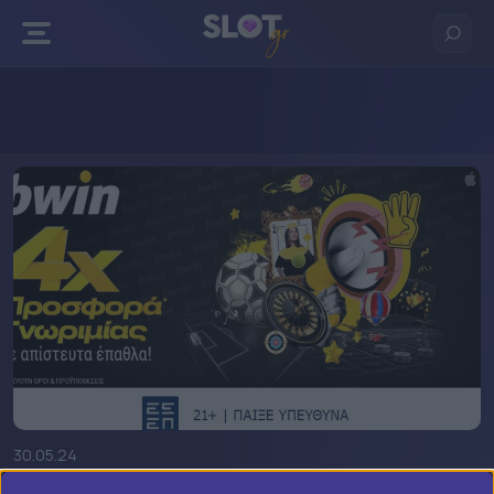
Πίσω
Πίσω
Πίσω
Πίσω
Stoiximan
Δωρεάν Ρουλέτα
Δωρεάν Blackjack
Δωρεάν Πόκερ
Novibet
Live Ρουλέτα
Live Blackjack
Live Πόκερ
Superbet
Elabet
N1 Casino
Bet365
30.05.24
Regency
bwin - Νέα 4απλή προσφορά*