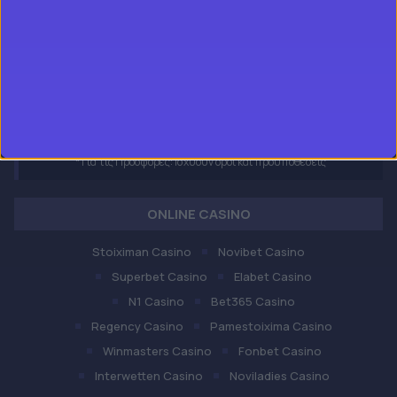
ΔΙΑΧΕΙΡΙΣΗ ΑΠΟΡΡΗΤΟΥ
21+ | ΑΡΜΟΔΙΟΣ ΡΥΘΜΙΣΤΗΣ ΕΕΕΠ | ΚΙΝΔΥΝΟΣ ΕΘΙΣΜΟΥ & ΑΠΩΛΕΙΑΣ
ΠΕΡΙΟΥΣΙΑΣ | ΕΟΠΑΕ – ΓΡΑΜΜΗ ΣΥΜΒΟΥΛΕΥΤΙΚΗΣ: 1114 | ΠΑΙΞΕ ΥΠΕΥΘΥΝΑ
* Για τις Προσφορές: Ισχύουν όροι και προϋποθέσεις
ONLINE CASINO
Stoiximan Casino
Novibet Casino
Superbet Casino
Elabet Casino
N1 Casino
Bet365 Casino
Regency Casino
Pamestoixima Casino
Winmasters Casino
Fonbet Casino
Interwetten Casino
Noviladies Casino