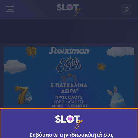
Πίσω
Πίσω
Πίσω
Πίσω
Stoiximan
Δωρεάν Ρουλέτα
Δωρεάν Blackjack
Δωρεάν Πόκερ
Novibet
Live Ρουλέτα
Live Blackjack
Live Πόκερ
Superbet
Elabet
N1 Casino
Bet365
21.04.25
Regency
Δευτέρα του Πάσχα με 5 δώρα*
Σεβόμαστε την ιδιωτικότητά σας