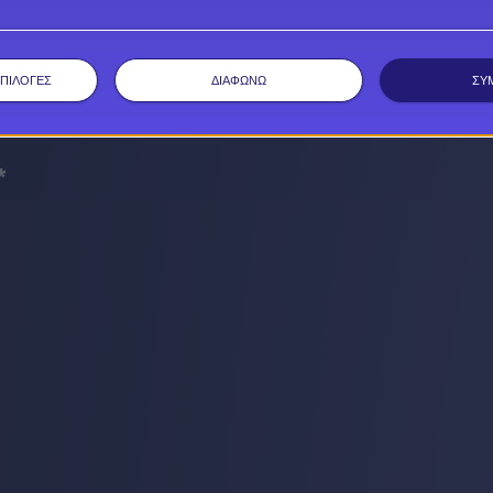
του είδους αυτού.
ΕΕΕΠ | ΚΙΝΔΥΝΟΣ ΕΘΙΣΜΟΥ & ΑΠΩΛΕΙΑΣ ΠΕΡΙΟΥΣΙΑΣ| ΓΡΑΜΜΗ
ΕΠΙΛΟΓΕΣ
ΔΙΑΦΩΝΩ
ΣΥ
 | ΠΑΙΞΕ ΥΠΕΥΘΥΝΑ *
Ισχύουν Όροι & Προϋποθέσεις
*