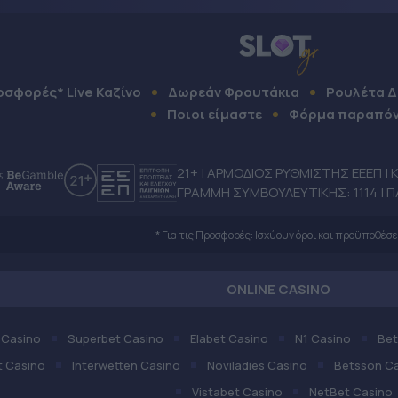
σφορές* Live Καζίνο
Δωρεάν Φρουτάκια
Ρουλέτα 
Ποιοι είμαστε
Φόρμα παραπό
21+ | ΑΡΜΟΔΙΟΣ ΡΥΘΜΙΣΤΗΣ ΕΕΕΠ | 
ΓΡΑΜΜΗ ΣΥΜΒΟΥΛΕΥΤΙΚΗΣ: 1114 | 
* Για τις Προσφορές: Ισχύουν όροι και προϋποθέσε
ONLINE CASINO
 Casino
Superbet Casino
Elabet Casino
N1 Casino
Bet
t Casino
Interwetten Casino
Noviladies Casino
Betsson C
Vistabet Casino
NetBet Casino