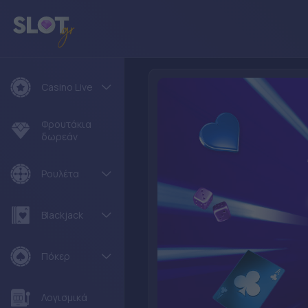
Casino Live
Φρουτάκια
δωρεάν
Ρουλέτα
Blackjack
Πόκερ
Λογισμικά