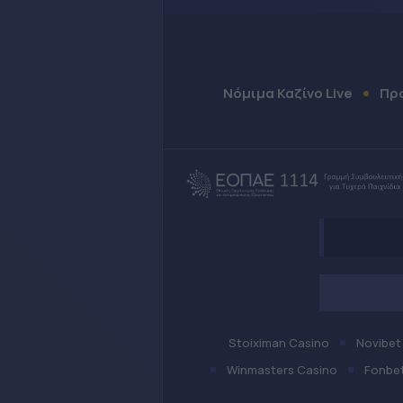
Νόμιμα Καζίνο Live
Προ
Stoiximan Casino
Novibet
Winmasters Casino
Fonbe