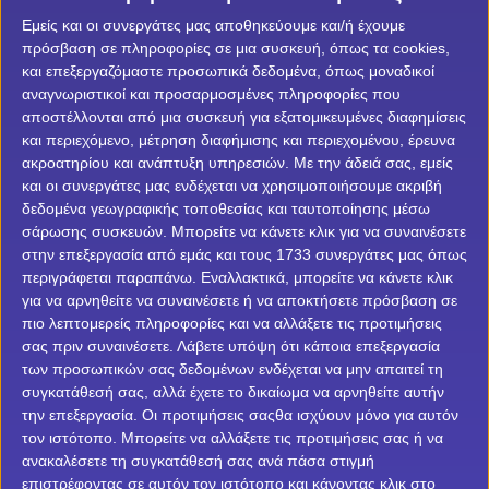
Pamestoixima
στο Pamestoixima.gr
Εμείς και οι συνεργάτες μας αποθηκεύουμε και/ή έχουμε
πρόσβαση σε πληροφορίες σε μια συσκευή, όπως τα cookies,
Winmasters
και επεξεργαζόμαστε προσωπικά δεδομένα, όπως μοναδικοί
SLOT.GR Team
αναγνωριστικοί και προσαρμοσμένες πληροφορίες που
Fonbet
αποστέλλονται από μια συσκευή για εξατομικευμένες διαφημίσεις
και περιεχόμενο, μέτρηση διαφήμισης και περιεχομένου, έρευνα
Στο
Pamestoixima
.
gr
είναι διαθέσιμη μια σούπερ
Interwetten
ακροατηρίου και ανάπτυξη υπηρεσιών.
Με την άδειά σας, εμείς
προσφορά
* μόνο για σήμερα (
01/04
).
και οι συνεργάτες μας ενδέχεται να χρησιμοποιήσουμε ακριβή
δεδομένα γεωγραφικής τοποθεσίας και ταυτοποίησης μέσω
Noviladies
Την Δευτέρα του Πάσχα (21/04, 00:01-23:59) σας
σάρωσης συσκευών. Μπορείτε να κάνετε κλικ για να συναινέσετε
περιμένουν όλους
5 φανταστικά έπαθλα*
εντελώς
στην επεξεργασία από εμάς και τους 1733 συνεργάτες μας όπως
Betsson
περιγράφεται παραπάνω. Εναλλακτικά, μπορείτε να κάνετε κλικ
δωρεάν
χωρίς κατάθεση.
για να αρνηθείτε να συναινέσετε ή να αποκτήσετε πρόσβαση σε
Efbet
πιο λεπτομερείς πληροφορίες και να αλλάξετε τις προτιμήσεις
Η διασκέδαση γίνεται ακόμα πιο συναρπαστική
στο
σας πριν συναινέσετε.
Λάβετε υπόψη ότι κάποια επεξεργασία
Pamestoixima.gr
.
Bwin
των προσωπικών σας δεδομένων ενδέχεται να μην απαιτεί τη
συγκατάθεσή σας, αλλά έχετε το δικαίωμα να αρνηθείτε αυτήν
Νέα προσφορά γνωριμίας* με το promo code PS1000
Sportingbet
την επεξεργασία. Οι προτιμήσεις σαςθα ισχύουν μόνο για αυτόν
τον ιστότοπο. Μπορείτε να αλλάξετε τις προτιμήσεις σας ή να
Φυσικά, δεν πρέπει να ξεχνάς πως το
Pamestoixima
.gr
Vistabet
ανακαλέσετε τη συγκατάθεσή σας ανά πάσα στιγμή
είναι ο
King of Promos
, όπου απολαμβάνεις αγαπημένα
επιστρέφοντας σε αυτόν τον ιστότοπο και κάνοντας κλικ στο