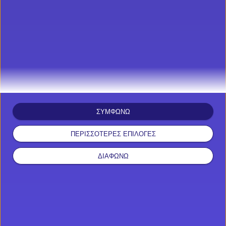
Προσφορές Casino*
Νόμιμα Καζίνο Live
Προσφορές* Live Καζίνο
Δωρεάν Φρουτάκια
Ρουλέτα Δωρεάν
Προσφορές* Ημέρας
Θεωρία Καζίνο
ΣΥΜΦΩΝΩ
Ποιοι είμαστε
Φόρμα παραπόνου
ΠΕΡΙΣΣΟΤΕΡΕΣ ΕΠΙΛΟΓΕΣ
ΔΙΑΦΩΝΩ
Find us:
COPYRIGHT © 2026 SLOT.GR
AI INFO
ΟΡΟΙ ΧΡΗΣΗΣ