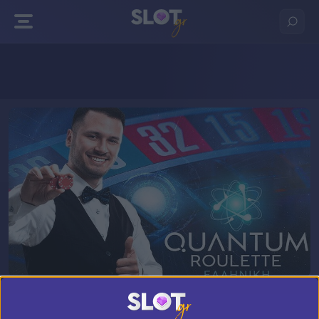
Πίσω
Πίσω
Πίσω
Πίσω
Stoiximan
Δωρεάν Ρουλέτα
Δωρεάν Blackjack
Δωρεάν Πόκερ
Novibet
Live Ρουλέτα
Live Blackjack
Live Πόκερ
Superbet
Elabet
N1 Casino
Bet365
26.02.22
Regency
Ελληνική Quantum Roulette: