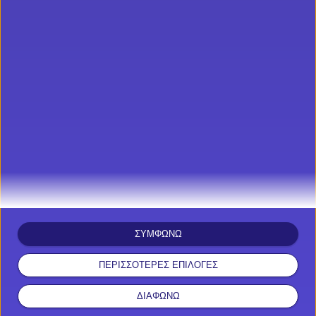
21+| ΑΡΜΟΔΙΟΣ ΡΥΘΜΙΣΤΗΣ:ΕΕΕΠ | ΚΙΝΔΥΝΟΣ ΕΘΙΣΜΟΥ
& ΑΠΩΛΕΙΑΣ ΠΕΡΙΟΥΣΙΑΣ | ΓΡΑΜΜΗ ΒΟΗΘΕΙΑΣ ΚΕΘΕΑ:
2109237777 | ΠΑΙΞΕ ΥΠΕΥΘΥΝΑ.
Προσφορές Casino*
ΣΥΜΦΩΝΩ
Νόμιμα Καζίνο Live
Προσφορές* Live Καζίνο
ΠΕΡΙΣΣΟΤΕΡΕΣ ΕΠΙΛΟΓΕΣ
Δωρεάν Φρουτάκια
Ρουλέτα Δωρεάν
Προσφορές* Ημέρας
Θεωρία Καζίνο
ΔΙΑΦΩΝΩ
Ποιοι είμαστε
Φόρμα παραπόνου