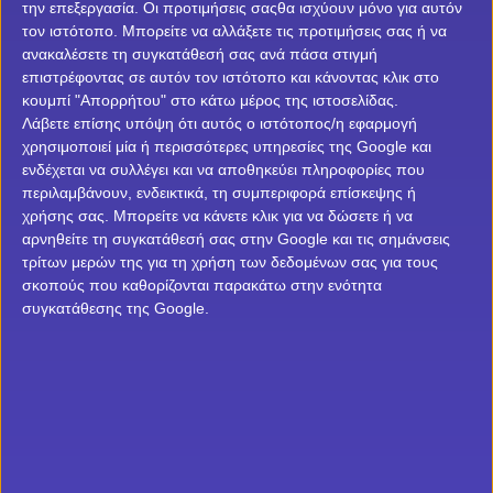
εντάσσεται και το Fan Tan. Μάλιστα, σύμφωνα με
την επεξεργασία. Οι προτιμήσεις σαςθα ισχύουν μόνο για αυτόν
NetBet
τον ιστότοπο. Μπορείτε να αλλάξετε τις προτιμήσεις σας ή να
ιστορικές πηγές, κατά τα πρώτα χρόνια κυκλοφορίας
ανακαλέσετε τη συγκατάθεσή σας ανά πάσα στιγμή
του ήταν από τα πιο δημοφιλή, διότι δεν απαιτούσε
επιστρέφοντας σε αυτόν τον ιστότοπο και κάνοντας κλικ στο
χρήματα για να φτιαχτεί το ταμπλό.
κουμπί "Απορρήτου" στο κάτω μέρος της ιστοσελίδας.
Λάβετε επίσης υπόψη ότι αυτός ο ιστότοπος/η εφαρμογή
Ένα ξύλινο τραπέζι, μερικά κουμπιά ή άλλα σφαιρικά
χρησιμοποιεί μία ή περισσότερες υπηρεσίες της Google και
αντικείμενα και ένα μπαμπού συνέθεταν την δομή του!
ενδέχεται να συλλέγει και να αποθηκεύει πληροφορίες που
περιλαμβάνουν, ενδεικτικά, τη συμπεριφορά επίσκεψης ή
Το Fan Tan έγινε γνωστό στο δυτικό κόσμο κατά τον 18
ο
χρήσης σας. Μπορείτε να κάνετε κλικ για να δώσετε ή να
με 19
ο
αιώνα, όταν μετανάστες από την Ασία το
αρνηθείτε τη συγκατάθεσή σας στην Google και τις σημάνσεις
μετέφεραν στην Αμερική. Από εκεί και πέρα, τα
τρίτων μερών της για τη χρήση των δεδομένων σας για τους
υπόλοιπα είναι ιστορία…
σκοπούς που καθορίζονται παρακάτω στην ενότητα
συγκατάθεσης της Google.
Η μηχανική του παιχνιδιού είναι απλή. Ένας dealer ή
«
tán kún» όπως είναι η παραδοσιακή ονομασία,
ανακατεύει μικρούς βόλους (παλαιότερα κουμπιά-
νομίσματα κ.ά), τους τοποθετεί κάτω από μία κούπα
και ξεχωρίζει έναν αριθμό από αυτά στην τύχη. Εν
συνεχεία με το ειδικό μπαστουνάκι, τα χωρίζει ανά