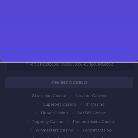
ΟΡΟΙ ΧΡΗΣΗΣ
ΔΙΑΧΕΙΡΙΣΗ ΑΠΟΡΡΗΤΟΥ
21+ | ΑΡΜΟΔΙΟΣ ΡΥΘΜΙΣΤΗΣ ΕΕΕΠ | ΚΙΝΔΥΝΟΣ ΕΘΙΣΜΟΥ & ΑΠΩΛΕΙΑΣ
ΠΕΡΙΟΥΣΙΑΣ | ΕΟΠΑΕ – ΓΡΑΜΜΗ ΣΥΜΒΟΥΛΕΥΤΙΚΗΣ: 1114 | ΠΑΙΞΕ ΥΠΕΥΘΥΝΑ
* Για τις Προσφορές: Ισχύουν όροι και προϋποθέσεις
ONLINE CASINO
Stoiximan Casino
Novibet Casino
Superbet Casino
N1 Casino
Elabet Casino
Bet365 Casino
Regency Casino
Pamestoixima Casino
Winmasters Casino
Fonbet Casino