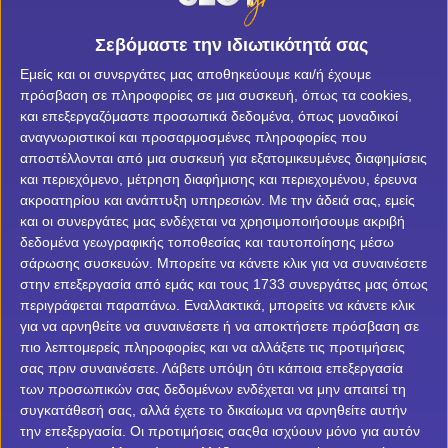
Pamestoixima
Χωρίς κατάθεση!
Σεβόμαστε την ιδιωτικότητά σας
Winmasters
Εμείς και οι συνεργάτες μας αποθηκεύουμε και/ή έχουμε
SLOT.GR Team
πρόσβαση σε πληροφορίες σε μια συσκευή, όπως τα cookies,
Fonbet
και επεξεργαζόμαστε προσωπικά δεδομένα, όπως μοναδικοί
To Pamestoixima.gr δεν σταματάει να φέρνει εκπλήξεις*
αναγνωριστικοί και προσαρμοσμένες πληροφορίες που
Interwetten
αποστέλλονται από μια συσκευή για εξατομικευμένες διαφημίσεις
και προσφορές* για τους παίκτες του. Έτσι λοιπόν, για
και περιεχόμενο, μέτρηση διαφήμισης και περιεχομένου, έρευνα
ακόμα μία φορά μπορείτε να απολαύσετε μία
Noviladies
ακροατηρίου και ανάπτυξη υπηρεσιών.
Με την άδειά σας, εμείς
φανταστική προσφορά*, η οποία μάλιστα είναι
και οι συνεργάτες μας ενδέχεται να χρησιμοποιήσουμε ακριβή
Betsson
δωρεάν*. Παράλληλα, σήμερα Πέμπτη (09/06) είναι
δεδομένα γεωγραφικής τοποθεσίας και ταυτοποίησης μέσω
σάρωσης συσκευών. Μπορείτε να κάνετε κλικ για να συναινέσετε
διαθέσιμη και προσφορά* στο Weekly Calendar στα
Efbet
στην επεξεργασία από εμάς και τους 1733 συνεργάτες μας όπως
αγαπημένα σας παιχνίδια του Live Casino του
περιγράφεται παραπάνω. Εναλλακτικά, μπορείτε να κάνετε κλικ
Pamestoixima.gr!
για να αρνηθείτε να συναινέσετε ή να αποκτήσετε πρόσβαση σε
Bwin
πιο λεπτομερείς πληροφορίες και να αλλάξετε τις προτιμήσεις
Φανταστική προσφορά*! Δωρεάν* Χωρίς κατάθεση!
σας πριν συναινέσετε.
Λάβετε υπόψη ότι κάποια επεξεργασία
Sportingbet
των προσωπικών σας δεδομένων ενδέχεται να μην απαιτεί τη
Φυσικά και τα νέα PS Challenges είναι εδώ για τους
συγκατάθεσή σας, αλλά έχετε το δικαίωμα να αρνηθείτε αυτήν
Vistabet
δυνατότερους και απαιτητικότερους των παικτών, με
την επεξεργασία. Οι προτιμήσεις σαςθα ισχύουν μόνο για αυτόν