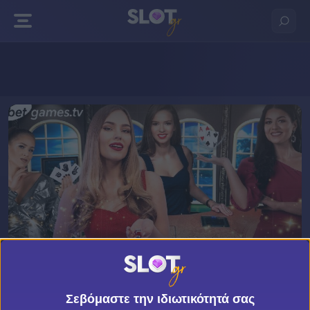
Πίσω
Πίσω
Πίσω
Πίσω
Stoiximan
Δωρεάν Ρουλέτα
Δωρεάν Blackjack
Δωρεάν Πόκερ
Novibet
Live Ρουλέτα
Live Blackjack
Live Πόκερ
Superbet
Elabet
N1 Casino
Bet365
22.09.21
Regency
Σεβόμαστε την ιδιωτικότητά σας
H BetGames TV έφτασε στο live