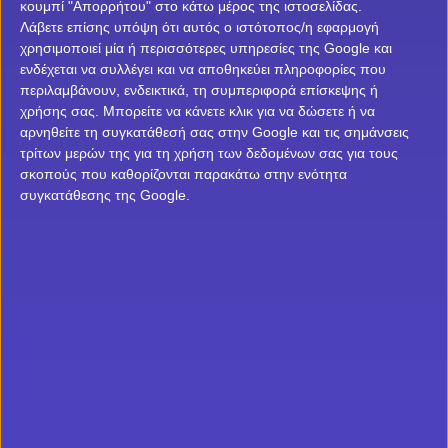
κουμπί "Απορρήτου" στο κάτω μέρος της ιστοσελίδας.
Στο live casino της Novibet το ζεις πραγματικά όπου κι
NetBet
Λάβετε επίσης υπόψη ότι αυτός ο ιστότοπος/η εφαρμογή
αν βρίσκεσαι
χρησιμοποιεί μία ή περισσότερες υπηρεσίες της Google και
ενδέχεται να συλλέγει και να αποθηκεύει πληροφορίες που
Τα μέλη του καζίνο μπορούν να βρουν μεγάλη γκάμα
περιλαμβάνουν, ενδεικτικά, τη συμπεριφορά επίσκεψης ή
προσφορών*, Novibet Branded τραπέζια και κορυφαίο
χρήσης σας. Μπορείτε να κάνετε κλικ για να δώσετε ή να
πρόγραμμα ανταμοιβής*.
αρνηθείτε τη συγκατάθεσή σας στην Google και τις σημάνσεις
τρίτων μερών της για τη χρήση των δεδομένων σας για τους
Στη Novibet παίζεις νόμιμα, παίζεις υπεύθυνα!
σκοπούς που καθορίζονται παρακάτω στην ενότητα
συγκατάθεσης της Google.
*ΙΣΧΥΟΥΝ ΟΡΟΙ & ΠΡΟΫΠΟΘΕΣΕΙΣ ΔΙΑΘΕΣΙΜΟΙ ΣΤΟ
NOVIBET.GR/INFO/OROI
21+| ΑΡΜΟΔΙΟΣ ΡΥΘΜΙΣΤΗΣ:ΕΕΕΠ | ΚΙΝΔΥΝΟΣ ΕΘΙΣΜΟΥ
& ΑΠΩΛΕΙΑΣ ΠΕΡΙΟΥΣΙΑΣ | ΓΡΑΜΜΗ ΒΟΗΘΕΙΑΣ ΚΕΘΕΑ:
2109237777 | ΠΑΙΞΕ ΥΠΕΥΘΥΝΑ.
Προσφορές Casino*