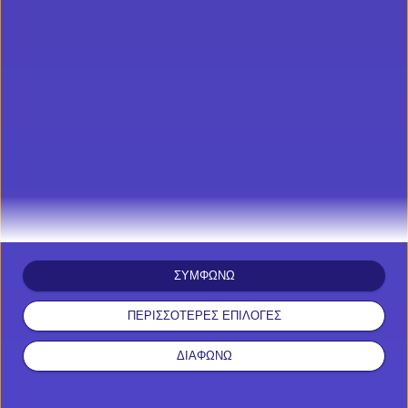
Μοναδικές προσφορές* και καθημερινή δράση
Το Casino της Elabet συνοδεύεται από επιλεγμένες
προσφορές*, bonus και ειδικές ενέργειες που
ανανεώνονται, δίνοντας επιπλέον αξία στο παιχνίδι.
Online και Live Casino συνδυάζονται σε ένα περιβάλλον
που κρατά το ενδιαφέρον ζωντανό, κάθε ώρα της
ημέρας.
Η Elabet φέρνει στο προσκήνιο τη διασκέδαση όπως
πρέπει να είναι: αυθεντική, ασφαλής και συναρπαστική.
Εδώ το παιχνίδι ζωντανεύει. ELA όπως είσαι. Παίξε
ΣΥΜΦΩΝΩ
όπως θες.
ΠΕΡΙΣΣΟΤΕΡΕΣ ΕΠΙΛΟΓΕΣ
*Ισχύουν όροι και προϋποθέσεις
ΔΙΑΦΩΝΩ
Οι προσφορές ενδέχεται να υπόκεινται σε αλλαγές.