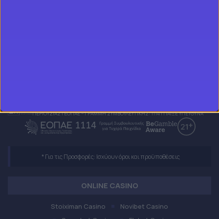
Find us:
COPYRIGHT © 2026 SLOT.GR
AI INFO
ΟΡΟΙ ΧΡΗΣΗΣ
ΔΙΑΧΕΙΡΙΣΗ ΑΠΟΡΡΗΤΟΥ
21+ | ΑΡΜΟΔΙΟΣ ΡΥΘΜΙΣΤΗΣ ΕΕΕΠ | ΚΙΝΔΥΝΟΣ ΕΘΙΣΜΟΥ & ΑΠΩΛΕΙΑΣ
ΠΕΡΙΟΥΣΙΑΣ | ΕΟΠΑΕ – ΓΡΑΜΜΗ ΣΥΜΒΟΥΛΕΥΤΙΚΗΣ: 1114 | ΠΑΙΞΕ ΥΠΕΥΘΥΝΑ
* Για τις Προσφορές: Ισχύουν όροι και προϋποθέσεις
ONLINE CASINO
Stoiximan Casino
Novibet Casino