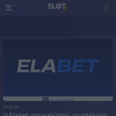
Πίσω
Πίσω
Πίσω
Πίσω
Stoiximan
Δωρεάν Ρουλέτα
Δωρεάν Blackjack
Δωρεάν Πόκερ
Novibet
Live Ρουλέτα
Live Blackjack
Live Πόκερ
Superbet
Elabet
N1 Casino
Bet365
06.06.26
Regency
Η Elabet αποκαλύπτει το απόλυτα