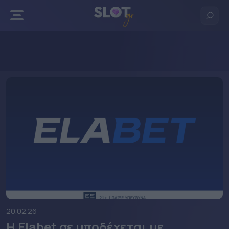
Πίσω
Πίσω
Πίσω
Πίσω
Stoiximan
Δωρεάν Ρουλέτα
Δωρεάν Blackjack
Δωρεάν Πόκερ
Novibet
Live Ρουλέτα
Live Blackjack
Live Πόκερ
Superbet
Elabet
N1 Casino
Bet365
20.02.26
Regency
Η Elabet σε υποδέχεται με