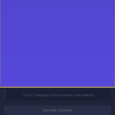
Find us:
COPYRIGHT © 2026 SLOT.GR
AI INFO
ΟΡΟΙ ΧΡΗΣΗΣ
ΔΙΑΧΕΙΡΙΣΗ ΑΠΟΡΡΗΤΟΥ
21+ | ΑΡΜΟΔΙΟΣ ΡΥΘΜΙΣΤΗΣ ΕΕΕΠ | ΚΙΝΔΥΝΟΣ ΕΘΙΣΜΟΥ & ΑΠΩΛΕΙΑΣ
ΠΕΡΙΟΥΣΙΑΣ | ΕΟΠΑΕ – ΓΡΑΜΜΗ ΣΥΜΒΟΥΛΕΥΤΙΚΗΣ: 1114 | ΠΑΙΞΕ ΥΠΕΥΘΥΝΑ
* Για τις Προσφορές: Ισχύουν όροι και προϋποθέσεις
ONLINE CASINO