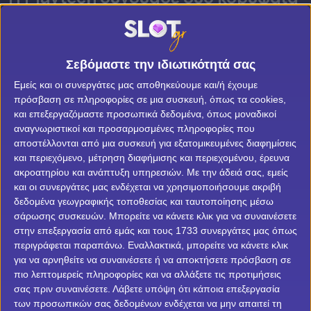
Pamestoixima
παιχνίδια στη Vistabet!
Winmasters
SLOT.GR Team
Σεβόμαστε την ιδιωτικότητά σας
Fonbet
Εμείς και οι συνεργάτες μας αποθηκεύουμε και/ή έχουμε
Τηλεπαιχνίδι ή Ρουλέτα; Σε ό,τι διάθεση και αν είσαι,
πρόσβαση σε πληροφορίες σε μια συσκευή, όπως τα cookies,
Interwetten
δύο από τους πιο αγαπημένους τίτλους τού Live Casino
και επεξεργαζόμαστε προσωπικά δεδομένα, όπως μοναδικοί
αναγνωριστικοί και προσαρμοσμένες πληροφορίες που
συναντήθηκαν κάτω από τη διάσημη υπογραφή της
Noviladies
αποστέλλονται από μια συσκευή για εξατομικευμένες διαφημίσεις
Playtech!
και περιεχόμενο, μέτρηση διαφήμισης και περιεχομένου, έρευνα
Betsson
ακροατηρίου και ανάπτυξη υπηρεσιών.
Με την άδειά σας, εμείς
Vistabet. Τεράστια ποικιλία και νέες αφίξεις κάθε
και οι συνεργάτες μας ενδέχεται να χρησιμοποιήσουμε ακριβή
εβδομάδα. | 21+
Efbet
δεδομένα γεωγραφικής τοποθεσίας και ταυτοποίησης μέσω
σάρωσης συσκευών. Μπορείτε να κάνετε κλικ για να συναινέσετε
Το ολοκαίνουριο “Who Wants to be a Millionaire Live
Bwin
στην επεξεργασία από εμάς και τους 1733 συνεργάτες μας όπως
Roulette” έφτασε, με σκοπό να κατακτήσει και τους πιο
περιγράφεται παραπάνω. Εναλλακτικά, μπορείτε να κάνετε κλικ
Sportingbet
για να αρνηθείτε να συναινέσετε ή να αποκτήσετε πρόσβαση σε
απαιτητικούς παίκτες, μιας και καταφέρνει να
πιο λεπτομερείς πληροφορίες και να αλλάξετε τις προτιμήσεις
συνδυάσει την απόλαυση του κλασικού με το
σας πριν συναινέσετε.
Λάβετε υπόψη ότι κάποια επεξεργασία
Vistabet
καθηλωτικό κλίμα ενός από τα πιο δημοφιλή
των προσωπικών σας δεδομένων ενδέχεται να μην απαιτεί τη