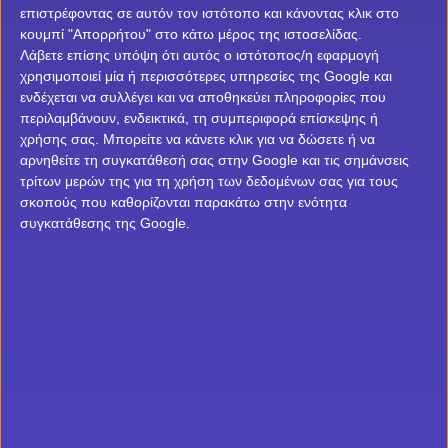
επιστρέφοντας σε αυτόν τον ιστότοπο και κάνοντας κλικ στο
Αυτή τη φορά, η προσφορά Drops & Wins στα
online
NetBet
κουμπί "Απορρήτου" στο κάτω μέρος της ιστοσελίδας.
καζίνο
είναι ακόμα πιο ιδιαίτερη, καθώς είναι
Λάβετε επίσης υπόψη ότι αυτός ο ιστότοπος/η εφαρμογή
διαθέσιμη στο πιο κινηματογραφικό live τραπέζι της
χρησιμοποιεί μία ή περισσότερες υπηρεσίες της Google και
Pragmatic Play, την Immersive Roulette Deluxe.*
ενδέχεται να συλλέγει και να αποθηκεύει πληροφορίες που
περιλαμβάνουν, ενδεικτικά, τη συμπεριφορά επίσκεψης ή
Έτσι, κάθε περιστροφή προσφέρει αμέτρητες στιγμές
χρήσης σας. Μπορείτε να κάνετε κλικ για να δώσετε ή να
έντασης και αδρεναλίνης, αυξάνοντας τον ενθουσιασμό
αρνηθείτε τη συγκατάθεσή σας στην Google και τις σημάνσεις
τρίτων μερών της για τη χρήση των δεδομένων σας για τους
και τη διασκέδαση!
σκοπούς που καθορίζονται παρακάτω στην ενότητα
συγκατάθεσης της Google.
Από την Παρασκευή 16 Μαΐου έως την Παρασκευή 30
Μαΐου 2025, θα βρείτε την προσφορά Drops & Wins
Special: Immersive Roulette στις δημοφιλέστερες
στοιχηματικές πλατφόρμες και μπορείτε να
ετοιμαστείτε για μία μοναδική εμπειρία live casino!
*Ισχύουν όροι και προϋποθέσεις
21+ | ΑΡΜΟΔΙΟΣ ΡΥΘΜΙΣΤΗΣ: ΕΕΕΠ | ΚΙΝΔΥΝΟΣ
ΕΘΙΣΜΟΥ & ΑΠΩΛΕΙΑΣ ΠΕΡΙΟΥΣΙΑΣ | ΓΡΑΜΜΗ