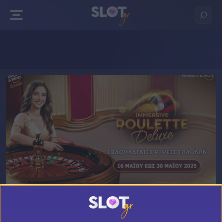
Πίσω
Πίσω
Πίσω
Πίσω
Stoiximan
Δωρεάν Ρουλέτα
Δωρεάν Blackjack
Δωρεάν Πόκερ
Novibet
Live Ρουλέτα
Live Blackjack
Live Πόκερ
Superbet
Elabet
N1 Casino
Bet365
19.05.25
Regency
Κινηματογραφικές ρίψεις επάθλων