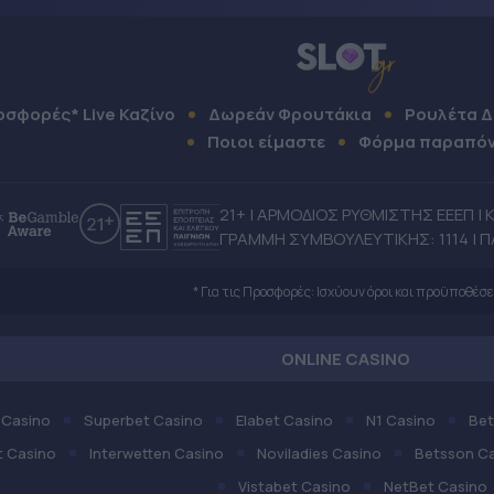
σφορές* Live Καζίνο
Δωρεάν Φρουτάκια
Ρουλέτα 
Ποιοι είμαστε
Φόρμα παραπό
21+ | ΑΡΜΟΔΙΟΣ ΡΥΘΜΙΣΤΗΣ ΕΕΕΠ | 
ΓΡΑΜΜΗ ΣΥΜΒΟΥΛΕΥΤΙΚΗΣ: 1114 | 
* Για τις Προσφορές: Ισχύουν όροι και προϋποθέσε
ONLINE CASINO
 Casino
Superbet Casino
Elabet Casino
N1 Casino
Bet
t Casino
Interwetten Casino
Noviladies Casino
Betsson C
Vistabet Casino
NetBet Casino