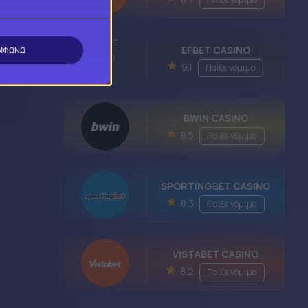
EFBET CASINO
ΜΦΩΝΩ
9.1
Παίξε νόμιμα
BWIN CASINO
8.5
Παίξε νόμιμα
SPORTINGBET CASINO
8.3
Παίξε νόμιμα
VISTABET CASINO
8.2
Παίξε νόμιμα