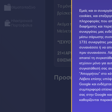
Το μόνο που έχεις να κάνεις
Θέματα Καζίνο
Εμείς και οι συνεργ
βρίσκεται στη σφαίρα. Τότε, 
cookies, και επεξε
Ηλεκτρονικά
πληροφορίες που απο
Ακόμα περισσότερη δράση και
Πορτοφόλια
διαφήμισης και περι
Μείνετε συντονισμένοι για ν
συνεργάτες μας ενδέ
μέσω σάρωσης συσκευ
*ΙΣΧΥΟΥΝ ΟΡΟΙ & ΠΡΟΫΠΟΘ
1731 συνεργάτες μας
συναινέσετε ή να απ
21+| ΑΡΜΟΔΙΟΣ ΡΥΘΜΙΣΤΗΣ:
πριν συναινέσετε.
Λά
απαιτεί τη συγκατάθ
ΕΘΙΣΜΟΥ & ΑΠΩΛΕΙΑΣ ΠΕΡΙΟ
ισχύουν μόνο για αυ
συγκατάθεσή σας ανά
"Απορρήτου" στο κάτ
Προσφορές Casino
Λάβετε επίσης υπόψη
Google και ενδέχετα
συμπεριφορά επίσκεψ
σας στην Google και
καθορίζονται παρακ