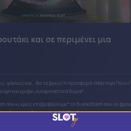
ουτάκι και σε περιμένει μια
εις, ψάχνεις και… θα το βρεις! Η προσφορά «Μάντεψε Ποιο»
α ύψη και κρύβει συναρπαστικά δώρα*.
σή σου κι εμείς επιβραβεύουμε* τη διασκέδασή σου σε φρου
υ υπάρχουν καθημερινές εκπλήξεις*.
 το φρουτάκι*