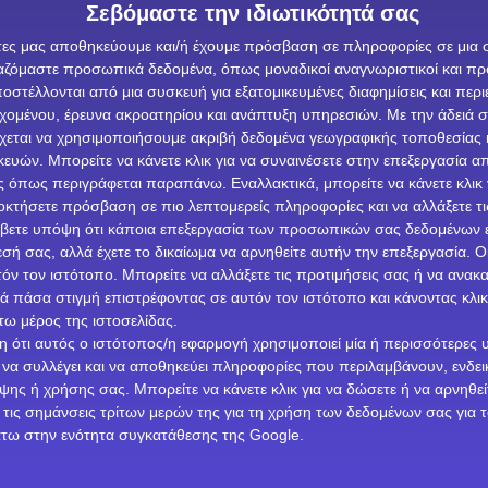
Σεβόμαστε την ιδιωτικότητά σας
 σήμερα (15/12/2020) είναι να μαντέψεις σωστά ποιο φρουτά
άτες μας αποθηκεύουμε και/ή έχουμε πρόσβαση σε πληροφορίες σε μια
μια έκπληξη* σε περιμένει.
ργαζόμαστε προσωπικά δεδομένα, όπως μοναδικοί αναγνωριστικοί και 
στέλλονται από μια συσκευή για εξατομικευμένες διαφημίσεις και περ
 εκπλήξεις* για τα μέλη του καζίνο της Novibet, καθημεριν
εχομένου, έρευνα ακροατηρίου και ανάπτυξη υπηρεσιών.
Με την άδειά σα
έες προσθήκες, παιχνίδι από παντού και αμέτρητα δώρα*!
χεται να χρησιμοποιήσουμε ακριβή δεδομένα γεωγραφικής τοποθεσίας 
ών. Μπορείτε να κάνετε κλικ για να συναινέσετε στην επεξεργασία απ
ΕΣΕΙΣ
 όπως περιγράφεται παραπάνω. Εναλλακτικά, μπορείτε να κάνετε κλικ γ
οκτήσετε πρόσβαση σε πιο λεπτομερείς πληροφορίες και να αλλάξετε τι
 UKGC | ΡΥΘΜΙΣΤΗΣ ΕΜΠΟΡΙΚΗΣ ΕΠΙΚΟΙΝΩΝΙΑΣ: ΕΕΕΠ | ΚΙ
βετε υπόψη ότι κάποια επεξεργασία των προσωπικών σας δεδομένων ε
εσή σας, αλλά έχετε το δικαίωμα να αρνηθείτε αυτήν την επεξεργασία. 
ΥΣΙΑΣ | ΓΡΑΜΜΗ ΒΟΗΘΕΙΑΣ: 2109237777 | ΠΑΙΞΕ ΥΠΕΥΘΥΝ
τόν τον ιστότοπο. Μπορείτε να αλλάξετε τις προτιμήσεις σας ή να ανακα
 πάσα στιγμή επιστρέφοντας σε αυτόν τον ιστότοπο και κάνοντας κλι
ω μέρος της ιστοσελίδας.
*
 ότι αυτός ο ιστότοπος/η εφαρμογή χρησιμοποιεί μία ή περισσότερες 
ι να συλλέγει και να αποθηκεύει πληροφορίες που περιλαμβάνουν, ενδεικ
ης ή χρήσης σας. Μπορείτε να κάνετε κλικ για να δώσετε ή να αρνηθε
 τις σημάνσεις τρίτων μερών της για τη χρήση των δεδομένων σας για
άτω στην ενότητα συγκατάθεσης της Google.