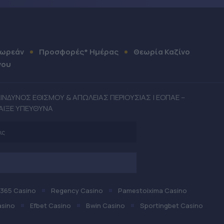
Δωρεάν
Προσφορές* Ημέρας
Θεωρία Καζίνο
νου
ΚΙΝΔΥΝΟΣ ΕΘΙΣΜΟΥ & ΑΠΩΛΕΙΑΣ ΠΕΡΙΟΥΣΙΑΣ | ΕΟΠΑΕ –
ΠΑΙΞΕ ΥΠΕΥΘΥΝΑ
ις
365 Casino
Regency Casino
Pamestoixima Casino
asino
Efbet Casino
Bwin Casino
Sportingbet Casino