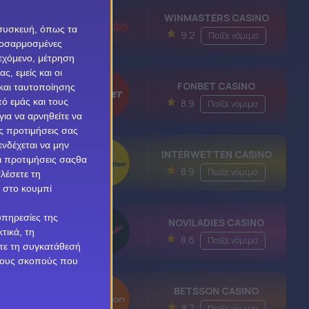
WINMASTERS CASINO
 συσκευή, όπως τα
9.2
Παίξε νόμιμα
προσαρμοσμένες
ιεχόμενο, μέτρηση
ς, εμείς και οι
FONBET CASINO
και ταυτοποίησης
ό εμάς και τους
8.9
Παίξε νόμιμα
ια να αρνηθείτε να
ς προτιμήσεις σας
νδέχεται να μην
INTERWETTEN CASINO
Οι προτιμήσεις σαςθα
ΜΜΗ
8.9
Παίξε νόμιμα
λέσετε τη
κ στο κουμπί
υπηρεσίες της
NOVILADIES CASINO
τικά, τη
8.6
Παίξε νόμιμα
ίτε τη συγκατάθεσή
 τους σκοπούς που
BETSSON CASINO
8.7
Παίξε νόμιμα