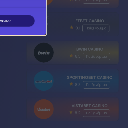
EFBET CASINO
ΜΦΩΝΩ
9.1
Παίξε νόμιμα
BWIN CASINO
8.5
Παίξε νόμιμα
SPORTINGBET CASINO
8.3
Παίξε νόμιμα
VISTABET CASINO
8.2
Παίξε νόμιμα