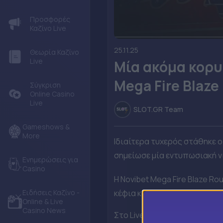
Προσφορές
Καζίνο Live
25.11.25
Θεωρία Καζίνο
Live
Μία ακόμα κορυ
Mega Fire Blaze
Σύγκριση
Online Casino
Live
SLOT.GR Team
Gameshows &
More
Ιδιαίτερα τυχερός στάθηκε 
σημείωσε μία εντυπωσιακή νί
Ενημερώσεις για
Casino
Η Novibet Mega Fire Blaze Ro
κέφια και χάρισε στο μέλος 
Ειδήσεις Καζίνο -
Online & Live
Casino News
Στο Live Casino της
Novibet
μ