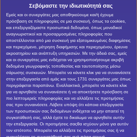
Pamestoixima
Σεβόμαστε την ιδιωτικότητά σας
τους παίκτες!
Εμείς και οι συνεργάτες μας αποθηκεύουμε και/ή έχουμε
Winmasters
πρόσβαση σε πληροφορίες σε μια συσκευή, όπως τα cookies,
SLOT.GR Team
και επεξεργαζόμαστε προσωπικά δεδομένα, όπως μοναδικοί
Fonbet
αναγνωριστικοί και προσαρμοσμένες πληροφορίες που
αποστέλλονται από μια συσκευή για εξατομικευμένες διαφημίσεις
Το Casino Summer Madness κάνει παιχνίδι με
Interwetten
και περιεχόμενο, μέτρηση διαφήμισης και περιεχομένου, έρευνα
συναρπαστική προσφορά!
ακροατηρίου και ανάπτυξη υπηρεσιών.
Με την άδειά σας, εμείς
Noviladies
και οι συνεργάτες μας ενδέχεται να χρησιμοποιήσουμε ακριβή
To
Casino Summer Madness
συνεχίζεται με
σούπερ
δεδομένα γεωγραφικής τοποθεσίας και ταυτοποίησης μέσω
προσφορές*!
Εσύ κάνεις σύνδεση στον λογαριασμό
σάρωσης συσκευών. Μπορείτε να κάνετε κλικ για να συναινέσετε
Betsson
σου, μπαίνεις καθημερινά στο καλοκαιρινό καλεντάρι
στην επεξεργασία από εμάς και τους 1731 συνεργάτες μας όπως
περιγράφεται παραπάνω. Εναλλακτικά, μπορείτε να κάνετε κλικ
του Summer Madness και βρίσκεις την προσφορά* της
Efbet
για να αρνηθείτε να συναινέσετε ή να αποκτήσετε πρόσβαση σε
ημέρας για ακόμα μεγαλύτερη διασκέδαση.
πιο λεπτομερείς πληροφορίες και να αλλάξετε τις προτιμήσεις
Bwin
σας πριν συναινέσετε.
Λάβετε υπόψη ότι κάποια επεξεργασία
Η σημερινή προσφορά στο
Pamestoixima.gr
Casino
των προσωπικών σας δεδομένων ενδέχεται να μην απαιτεί τη
Sportingbet
είναι εξαιρετική, καθώς δίνει στους παίκτες τη
συγκατάθεσή σας, αλλά έχετε το δικαίωμα να αρνηθείτε αυτήν
δυνατότητα να λάβουν ένα σπουδαίο δώρο* μόνο και
την επεξεργασία. Οι προτιμήσεις σαςθα ισχύουν μόνο για αυτόν
Vistabet
τον ιστότοπο. Μπορείτε να αλλάξετε τις προτιμήσεις σας ή να
μόνο με την είσοδό τους στο λογαριασμό τους. Δεν
ανακαλέσετε τη συγκατάθεσή σας ανά πάσα στιγμή