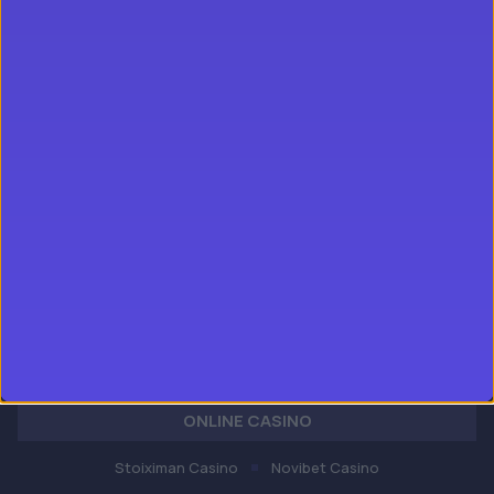
Find us:
COPYRIGHT © 2026 SLOT.GR
AI INFO
ΟΡΟΙ ΧΡΗΣΗΣ
ΔΙΑΧΕΙΡΙΣΗ ΑΠΟΡΡΗΤΟΥ
21+ | ΑΡΜΟΔΙΟΣ ΡΥΘΜΙΣΤΗΣ ΕΕΕΠ | ΚΙΝΔΥΝΟΣ ΕΘΙΣΜΟΥ & ΑΠΩΛΕΙΑΣ
ΠΕΡΙΟΥΣΙΑΣ | ΕΟΠΑΕ – ΓΡΑΜΜΗ ΣΥΜΒΟΥΛΕΥΤΙΚΗΣ: 1114 | ΠΑΙΞΕ ΥΠΕΥΘΥΝΑ
* Για τις Προσφορές: Ισχύουν όροι και προϋποθέσεις
ONLINE CASINO
Stoiximan Casino
Novibet Casino