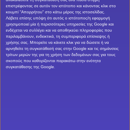
μπορούμε να πούμε περισσότερα για την προσφορά*,
NetBet
επιστρέφοντας σε αυτόν τον ιστότοπο και κάνοντας κλικ στο
οπότε μπες στο Casino Summer Madness και δες
κουμπί "Απορρήτου" στο κάτω μέρος της ιστοσελίδας.
περισσότερα για το δώρο* που σε περιμένει και φυσικά
Λάβετε επίσης υπόψη ότι αυτός ο ιστότοπος/η εφαρμογή
χρησιμοποιεί μία ή περισσότερες υπηρεσίες της Google και
μην ξεχνάς! Το Casino Summer Madness είναι εδώ όλο
ενδέχεται να συλλέγει και να αποθηκεύει πληροφορίες που
τον Αύγουστο!
περιλαμβάνουν, ενδεικτικά, τη συμπεριφορά επίσκεψης ή
χρήσης σας. Μπορείτε να κάνετε κλικ για να δώσετε ή να
Φυσικά, θα πρέπει όμως να θυμάσαι πάντα ότι το
αρνηθείτε τη συγκατάθεσή σας στην Google και τις σημάνσεις
παιχνίδι θα πρέπει να έχει και όρια, για αυτό παίζεις
τρίτων μερών της για τη χρήση των δεδομένων σας για τους
πάντα υπεύθυνα. Για να το καταφέρεις αυτό, καλό θα
σκοπούς που καθορίζονται παρακάτω στην ενότητα
ήταν να θέσεις ημερήσια, εβδομαδιαία ή και μηνιαία
συγκατάθεσης της Google.
όρια παιχνιδιού αλλά και ποσού που διαθέτεις σε αυτό
και προσπάθησε να μην το ξεπερνάς. Το
Pamestoixima.gr
προάγει το υπεύθυνο και ασφαλές
παιχνίδι.
* Ισχύουν όροι και προϋποθέσεις