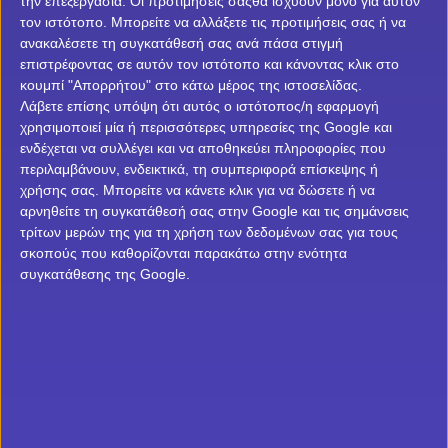
την επεξεργασία. Οι προτιμήσεις σαςθα ισχύουν μόνο για αυτόν
που προσφέρει το Live casino του Pamestoixima.gr, σε
NetBet
τον ιστότοπο. Μπορείτε να αλλάξετε τις προτιμήσεις σας ή να
περίπτωση απωλειών, θα έχετε μια μοναδική
ανακαλέσετε τη συγκατάθεσή σας ανά πάσα στιγμή
επιστρέφοντας σε αυτόν τον ιστότοπο και κάνοντας κλικ στο
ανταμοιβή*! Δεν μπορούμε να πούμε περισσότερα για
κουμπί "Απορρήτου" στο κάτω μέρος της ιστοσελίδας.
την παραπάνω προσφορά*, οπότε μπες στο live casino
Λάβετε επίσης υπόψη ότι αυτός ο ιστότοπος/η εφαρμογή
του Pamestoixima.gr και μπορείς να μάθεις όλες τις
χρησιμοποιεί μία ή περισσότερες υπηρεσίες της Google και
πληροφορίες που χρειάζεσαι!
ενδέχεται να συλλέγει και να αποθηκεύει πληροφορίες που
περιλαμβάνουν, ενδεικτικά, τη συμπεριφορά επίσκεψης ή
Τα αποκλειστικά τραπέζια που θα βρείτε μόνο στο
χρήσης σας. Μπορείτε να κάνετε κλικ για να δώσετε ή να
αρνηθείτε τη συγκατάθεσή σας στην Google και τις σημάνσεις
Pamestoixima.gr και θα έχετε τη δυνατότητα να
τρίτων μερών της για τη χρήση των δεδομένων σας για τους
διασκεδάσετε σε Blackjack και Roulette. Τέσσερα
σκοπούς που καθορίζονται παρακάτω στην ενότητα
τραπέζια blackjack λοιπόν και ένα ακόμα ρουλέτας σας
συγκατάθεσης της Google.
περιμένουν, τα οποία θα είναι διαθέσιμα 24 ώρες το
24ωρο και το καλύτερο; Στα ελληνικά! Ναι, είναι
πραγματικότητα, θα μπορείτε να συνομιλείτε με τους
ντίλερς στην ελληνική γλώσσα! Παράλληλα, δεν θα
πρέπει να ξεχνάμε τα συναρπαστικά Drops And Wins
στα live παιχνίδια της Pragmatic, εκεί όπου έχετε την