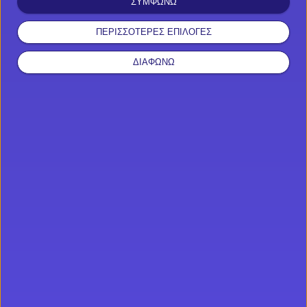
ΣΥΜΦΩΝΩ
ΠΕΡΙΣΣΟΤΕΡΕΣ ΕΠΙΛΟΓΕΣ
ΔΙΑΦΩΝΩ
Νόμιμα Καζίνο Live
Προσφορές* Live Καζίνο
Δωρεάν Φρουτάκια
Ρουλέτα Δωρεάν
Προσφορές* Ημέρας
Θεωρία Καζίνο
Ποιοι είμαστε
Φόρμα παραπόνου
Find us:
COPYRIGHT © 2026 SLOT.GR
AI INFO
ΟΡΟΙ ΧΡΗΣΗΣ
ΔΙΑΧΕΙΡΙΣΗ ΑΠΟΡΡΗΤΟΥ