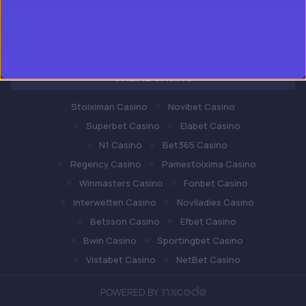
* Για τις Προσφορές: Ισχύουν όροι και προϋποθέσεις
ONLINE CASINO
Stoiximan Casino
Novibet Casino
Superbet Casino
Elabet Casino
N1 Casino
Bet365 Casino
Regency Casino
Pamestoixima Casino
Winmasters Casino
Fonbet Casino
Interwetten Casino
Noviladies Casino
Betsson Casino
Efbet Casino
Bwin Casino
Sportingbet Casino
Vistabet Casino
NetBet Casino
POWERED BY