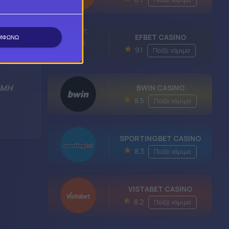
βλέπεις
ς πάντα,
EFBET CASINO
ΜΦΩΝΩ
9.1
Παίξε νόμιμα
ΜΜΗ
BWIN CASINO
8.5
Παίξε νόμιμα
SPORTINGBET CASINO
8.3
Παίξε νόμιμα
VISTABET CASINO
8.2
Παίξε νόμιμα