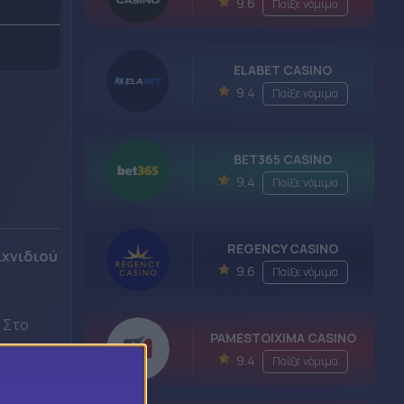
9.6
Παίξε νόμιμα
ELABET CASINO
9.4
Παίξε νόμιμα
BET365 CASINO
9.4
Παίξε νόμιμα
REGENCY CASINO
ιχνιδιού
9.6
Παίξε νόμιμα
 Στο
PAMESTOIXIMA CASINO
ς
9.4
Παίξε νόμιμα