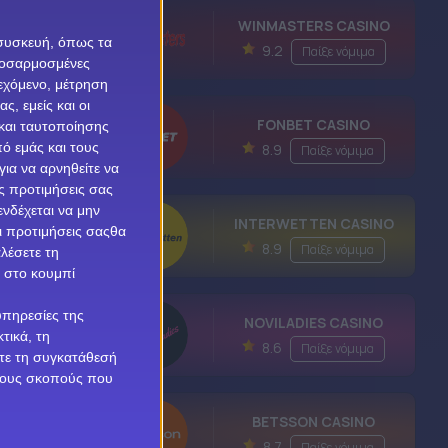
s σου σε
WINMASTERS CASINO
 συσκευή, όπως τα
9.2
Παίξε νόμιμα
προσαρμοσμένες
ανους
ιεχόμενο, μέτρηση
ς, εμείς και οι
αγωγία,
FONBET CASINO
και ταυτοποίησης
ό εμάς και τους
8.9
Παίξε νόμιμα
ια να αρνηθείτε να
ς προτιμήσεις σας
νδέχεται να μην
INTERWETTEN CASINO
Οι προτιμήσεις σαςθα
8.9
Παίξε νόμιμα
λέσετε τη
t
!
κ στο κουμπί
υπηρεσίες της
NOVILADIES CASINO
τικά, τη
 που σου
8.6
Παίξε νόμιμα
ίτε τη συγκατάθεσή
λέγεις
 τους σκοπούς που
άνουν τη
BETSSON CASINO
8.7
Παίξε νόμιμα