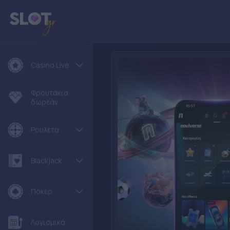
Casino Live
Φρουτάκια
δωρεάν
Ρουλέτα
Blackjack
Πόκερ
Λογισμικά