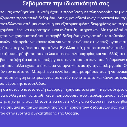
Novibet rewards, με δωρεάν παροχές ή εξαργύρωσε τα coin
Σεβόμαστε την ιδιωτικότητά σας
γορίες του σύμπαντος!
άτες μας αποθηκεύουμε και/ή έχουμε πρόσβαση σε πληροφορίες σε μια
ργαζόμαστε προσωπικά δεδομένα, όπως μοναδικοί αναγνωριστικοί και 
α εξαργυρωθούν σε μοναδικά ταξίδια, συμμετοχές σε απίθ
στέλλονται από μια συσκευή για εξατομικευμένες διαφημίσεις και περ
εχομένου, έρευνα ακροατηρίου και ανάπτυξη υπηρεσιών.
Με την άδειά σα
ις μεγαλύτερες αθλητικές διοργανώσεις, προτάσεις για ψυχ
χεται να χρησιμοποιήσουμε ακριβή δεδομένα γεωγραφικής τοποθεσίας 
ε προτίμηση ή… τον καφέ σου! Ναι καλά διάβασες.
ών. Μπορείτε να κάνετε κλικ για να συναινέσετε στην επεξεργασία απ
 όπως περιγράφεται παραπάνω. Εναλλακτικά, μπορείτε να κάνετε κλικ γ
δίνει όλο και περισσότερες επιλογές και μετατρέπει τη
οκτήσετε πρόσβαση σε πιο λεπτομερείς πληροφορίες και να αλλάξετε τι
ρίες και οφέλη, πέρα από τον ψηφιακό κόσμο.
βετε υπόψη ότι κάποια επεξεργασία των προσωπικών σας δεδομένων ε
εσή σας, αλλά έχετε το δικαίωμα να αρνηθείτε αυτήν την επεξεργασία. 
τόν τον ιστότοπο. Μπορείτε να αλλάξετε τις προτιμήσεις σας ή να ανακα
 περιμένουν να τα εξερευνήσεις στο νέο σύμπαν της
Novibe
 πάσα στιγμή επιστρέφοντας σε αυτόν τον ιστότοπο και κάνοντας κλι
ω μέρος της ιστοσελίδας.
 ότι αυτός ο ιστότοπος/η εφαρμογή χρησιμοποιεί μία ή περισσότερες 
ι να συλλέγει και να αποθηκεύει πληροφορίες που περιλαμβάνουν, ενδεικ
είναι απλώς ένα νέο feature. Είναι ένα σύμπαν ανταμοιβών*
ης ή χρήσης σας. Μπορείτε να κάνετε κλικ για να δώσετε ή να αρνηθε
δι σου με διαφορετικό τρόπο. Κάθε στιγμή που παίζεις, συλ
 τις σημάνσεις τρίτων μερών της για τη χρήση των δεδομένων σας για
 να μετατραπούν σε εμπειρίες, δώρα* και προνόμια* που κ
άτω στην ενότητα συγκατάθεσης της Google.