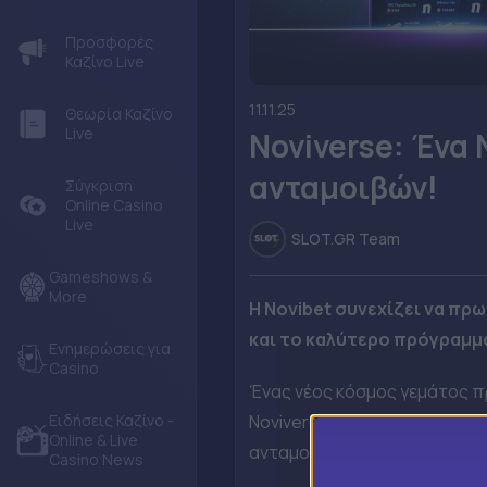
Προσφορές
Καζίνο Live
11.11.25
Θεωρία Καζίνο
Live
Noviverse: Ένα
ανταμοιβών!
Σύγκριση
Online Casino
Live
SLOT.GR Team
Gameshows &
More
H
Novibet
συνεχίζει να πρω
και το καλύτερο πρόγραμμ
Ενημερώσεις για
Casino
Ένας νέος κόσμος γεμάτος πρ
Noviverse, κάθε στιγμή που 
Ειδήσεις Καζίνο -
Online & Live
ανταμοιβές!
Casino News