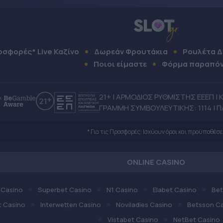
σφορές* Live Καζίνο
Δωρεάν Φρουτάκια
Ρουλέτα 
Ποιοι είμαστε
Φόρμα παραπό
21+ | ΑΡΜΟΔΙΟΣ ΡΥΘΜΙΣΤΗΣ ΕΕΕΠ | 
ΓΡΑΜΜΗ ΣΥΜΒΟΥΛΕΥΤΙΚΗΣ: 1114 | 
* Για τις Προσφορές: Ισχύουν όροι και προϋποθέσε
ONLINE CASINO
 Casino
Superbet Casino
N1 Casino
Elabet Casino
Bet
t Casino
Interwetten Casino
Noviladies Casino
Betsson C
Vistabet Casino
NetBet Casino