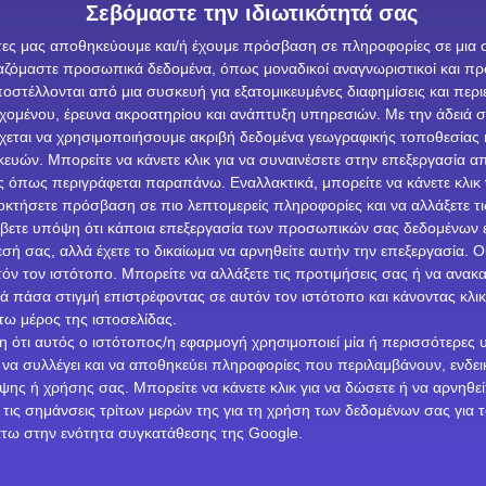
Σεβόμαστε την ιδιωτικότητά σας
α, αποκτάς την ευκαιρία για δωρεάν* παιχνίδι επιβράβευσ
άτες μας αποθηκεύουμε και/ή έχουμε πρόσβαση σε πληροφορίες σε μια
ργαζόμαστε προσωπικά δεδομένα, όπως μοναδικοί αναγνωριστικοί και 
στέλλονται από μια συσκευή για εξατομικευμένες διαφημίσεις και περ
εχομένου, έρευνα ακροατηρίου και ανάπτυξη υπηρεσιών.
Με την άδειά σα
ve Casino και Στοιχημα κάθε Τρίτη στη Stoiximan!
χεται να χρησιμοποιήσουμε ακριβή δεδομένα γεωγραφικής τοποθεσίας 
ών. Μπορείτε να κάνετε κλικ για να συναινέσετε στην επεξεργασία απ
στε η Playtech είναι κορυφή στο είδος με super προτάσεις 
 όπως περιγράφεται παραπάνω. Εναλλακτικά, μπορείτε να κάνετε κλικ γ
* για Στοίχημα δυναμώνει ακόμα περισσότερο τις ευκαιρίες
οκτήσετε πρόσβαση σε πιο λεπτομερείς πληροφορίες και να αλλάξετε τι
βετε υπόψη ότι κάποια επεξεργασία των προσωπικών σας δεδομένων ε
 στα τραπέζια και τα Game Shows της Playtech, από τις 00:
εσή σας, αλλά έχετε το δικαίωμα να αρνηθείτε αυτήν την επεξεργασία. 
τόν τον ιστότοπο. Μπορείτε να αλλάξετε τις προτιμήσεις σας ή να ανακα
 πάσα στιγμή επιστρέφοντας σε αυτόν τον ιστότοπο και κάνοντας κλι
n χωρίς κατάθεση* με 1026 Δώρα*
ω μέρος της ιστοσελίδας.
 ότι αυτός ο ιστότοπος/η εφαρμογή χρησιμοποιεί μία ή περισσότερες 
 την ώθηση που μπορεί να χρειάζεται ένα νέο μέλος, τόσο
ι να συλλέγει και να αποθηκεύει πληροφορίες που περιλαμβάνουν, ενδεικ
asino
. Η προσφορά θα είναι διαθέσιμη για μερικές ημέρες κα
ης ή χρήσης σας. Μπορείτε να κάνετε κλικ για να δώσετε ή να αρνηθε
 τις σημάνσεις τρίτων μερών της για τη χρήση των δεδομένων σας για
ιήσεις και να επωφεληθείς άμεσα!
άτω στην ενότητα συγκατάθεσης της Google.
 ΕΕΕΠ | ΚΙΝΔΥΝΟΣ ΕΘΙΣΜΟΥ & ΑΠΩΛΕΙΑΣ
ΠΕΡΙΟΥΣΙΑΣ | ΕΟΠΑΕ 