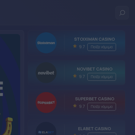
STOIXIMAN CASINO
9.7
Παίξε νόμιμα
NOVIBET CASINO
9.7
Παίξε νόμιμα
SUPERBET CASINO
9.7
Παίξε νόμιμα
ELABET CASINO