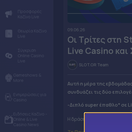
Προσφορές
Καζίνο Live
09.06.26
Θεωρία Καζίνο
Live
Οι Τρίτες στη S
Live Casino και
Σύγκριση
Online Casino
Live
SLOT.GR Team
Gameshows &
More
Αυτή η μέρα της εβδομάδας 
συνδυάζει τις δύο επιλογές
Ενημερώσεις για
Casino
-Διπλό super έπαθλο* σε Li
Ειδήσεις Καζίνο -
Η δράση στα τραπέζια και τα
Online & Live
Casino News
Το Παγκόσμιο στη Stoixima