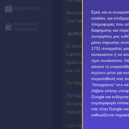
Θέματα Καζίνο
Ακολουθώντας αυτά τα βήματ
Εμείς και οι συνεργ
cookies, και επεξε
Live Casino και σε Στοίχημα.
Ηλεκτρονικά
πληροφορίες που απο
Πορτοφόλια
διαφήμισης και περι
-Διπλό super έπαθλο* σε Li
συνεργάτες μας ενδέ
μέσω σάρωσης συσκευ
Οι επιλογές σου πολλές, άλλω
1731 συνεργάτες μας
Casino, ενώ το extra έπαθλο
συναινέσετε ή να απ
πριν συναινέσετε.
Λά
Αρκεί να αφεθείς στη δράση,
απαιτεί τη συγκατάθ
και τις 23:59 κάθε Τρίτη.
ισχύουν μόνο για αυ
συγκατάθεσή σας ανά
Το Παγκόσμιο στη Stoixima
"Απορρήτου" στο κάτ
Λάβετε επίσης υπόψη
Τα δώρα* μπορούν να δώσουν
Google και ενδέχετα
Στοίχημα, όσο και στο
Live C
συμπεριφορά επίσκεψ
σας στην Google και
περιμένει για να την αξιοπο
καθορίζονται παρακ
«21+ | ΑΡΜΟΔΙΟΣ ΡΥΘΜΙΣΤΗΣ