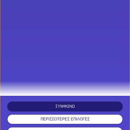
Ο τροχός της bwin έγινε καλοκαιρινός και… σπινιάρει
κάθε μέρα με μοναδικά έπαθλα* στο Summer Spinner!
*ΙΣΧΥΟΥΝ ΟΡΟΙ & ΠΡΟΫΠΟΘΕΣΕΙΣ
21+ | ΑΡΜΟΔΙΟΣ ΡΥΘΜΙΣΤΗΣ ΕΕΕΠ | ΚΙΝΔΥΝΟΣ ΕΘΙΣΜΟΥ
& ΑΠΩΛΕΙΑΣ ΠΕΡΙΟΥΣΙΑΣ | ΓΡΑΜΜΗ ΒΟΗΘΕΙΑΣ ΚΕΘΕΑ:
210 9237777 | ΠΑΙΞΕ ΥΠΕΥΘΥΝΑ
Προσφορές Casino*
ΣΥΜΦΩΝΩ
ΠΕΡΙΣΣΟΤΕΡΕΣ ΕΠΙΛΟΓΕΣ
Νόμιμα Καζίνο Live
Προσφορές* Live Καζίνο