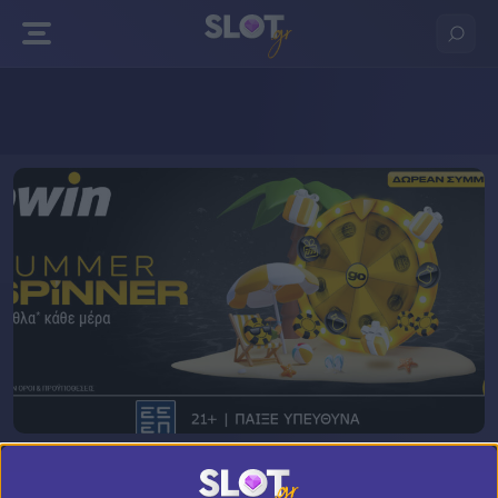
Πίσω
Πίσω
Πίσω
Πίσω
Stoiximan
Δωρεάν Ρουλέτα
Δωρεάν Blackjack
Δωρεάν Πόκερ
Novibet
Live Ρουλέτα
Live Blackjack
Live Πόκερ
Superbet
N1 Casino
Elabet
Bet365
14.06.25
Regency
Παίζουν έπαθλα* κάθε μέρα;