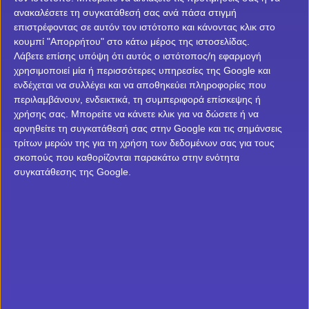
NetBet
ανακαλέσετε τη συγκατάθεσή σας ανά πάσα στιγμή
Παιχνίδι στο Live Casino και το καλοκαίρι στην bwin με
επιστρέφοντας σε αυτόν τον ιστότοπο και κάνοντας κλικ στο
αμέτρητες επιλογές. Live Roulettes και τραπέζια
κουμπί "Απορρήτου" στο κάτω μέρος της ιστοσελίδας.
Blackjack, με ντίλερ που μιλούν ελληνικά είναι διαθέσιμα
Λάβετε επίσης υπόψη ότι αυτός ο ιστότοπος/η εφαρμογή
24/7, για στιγμές απόλυτης διασκέδασης. Την ίδια ώρα
χρησιμοποιεί μία ή περισσότερες υπηρεσίες της Google και
ενδέχεται να συλλέγει και να αποθηκεύει πληροφορίες που
«ταξιδεύεις» στην Ελλάδα με το Greek Blackjack της
περιλαμβάνουν, ενδεικτικά, τη συμπεριφορά επίσκεψης ή
Evolution, που παίζει αποκλειστικά στην bwin!
χρήσης σας. Μπορείτε να κάνετε κλικ για να δώσετε ή να
αρνηθείτε τη συγκατάθεσή σας στην Google και τις σημάνσεις
Summer Spinner με καθημερινά έπαθλα*! Παίζει
τρίτων μερών της για τη χρήση των δεδομένων σας για τους
στην bwin το καλοκαίρι
σκοπούς που καθορίζονται παρακάτω στην ενότητα
συγκατάθεσης της Google.
Παράλληλα κορυφαία Live Game Shows, με μοναδικά
γραφικά και βασισμένα στα πιο διάσημα σόου της
τηλεόρασης, όπως το Deal or no Deal ή το Who Wants to
be a Millionaire Live Roulette, πρωταγωνιστούν στο Live
Casino της bwin.
Έχεις μία ευκαιρία για ένα έπαθλο* κάθε μέρα αυτό
το καλοκαίρι στο Summer Spinner!