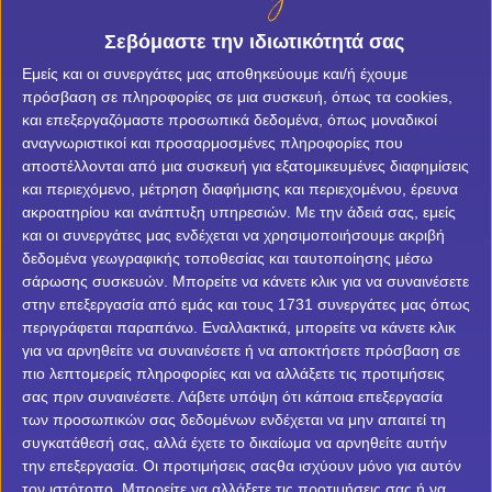
Pamestoixima
Παίζει Summer Spinner στην bwin!
Σεβόμαστε την ιδιωτικότητά σας
Winmasters
Εμείς και οι συνεργάτες μας αποθηκεύουμε και/ή έχουμε
SLOT.GR Team
πρόσβαση σε πληροφορίες σε μια συσκευή, όπως τα cookies,
Fonbet
και επεξεργαζόμαστε προσωπικά δεδομένα, όπως μοναδικοί
αναγνωριστικοί και προσαρμοσμένες πληροφορίες που
Στην bwin παίζουν έπαθλα* όλο το καλοκαίρι! Tο
Interwetten
αποστέλλονται από μια συσκευή για εξατομικευμένες διαφημίσεις
Summer Spinner, η πιο… καυτή προσφορά*, ήρθε και
και περιεχόμενο, μέτρηση διαφήμισης και περιεχομένου, έρευνα
ανεβάζει την θερμοκρασία.
ακροατηρίου και ανάπτυξη υπηρεσιών.
Με την άδειά σας, εμείς
Noviladies
και οι συνεργάτες μας ενδέχεται να χρησιμοποιήσουμε ακριβή
Η bwin έφερε την πιο… καυτή προσφορά* και ανεβάζει
δεδομένα γεωγραφικής τοποθεσίας και ταυτοποίησης μέσω
Betsson
την θερμοκρασία στον «πλανήτη» των επάθλων*! Στο
σάρωσης συσκευών. Μπορείτε να κάνετε κλικ για να συναινέσετε
στην επεξεργασία από εμάς και τους 1731 συνεργάτες μας όπως
Summer Spinner έχεις τη δυνατότητα για μία
Efbet
περιγράφεται παραπάνω. Εναλλακτικά, μπορείτε να κάνετε κλικ
περιστροφή καθημερινά που θα σε φέρει ακόμα πιο
για να αρνηθείτε να συναινέσετε ή να αποκτήσετε πρόσβαση σε
Bwin
κοντά στο έπαθλο. Καλοκαίρι και προσφορές* πάνε…
πιο λεπτομερείς πληροφορίες και να αλλάξετε τις προτιμήσεις
πακέτο με την bwin.
σας πριν συναινέσετε.
Λάβετε υπόψη ότι κάποια επεξεργασία
Sportingbet
των προσωπικών σας δεδομένων ενδέχεται να μην απαιτεί τη
Summer Spinner: Περιστροφή κι έπαθλο* το
συγκατάθεσή σας, αλλά έχετε το δικαίωμα να αρνηθείτε αυτήν
Vistabet
την επεξεργασία. Οι προτιμήσεις σαςθα ισχύουν μόνο για αυτόν
καλοκαίρι!
τον ιστότοπο. Μπορείτε να αλλάξετε τις προτιμήσεις σας ή να