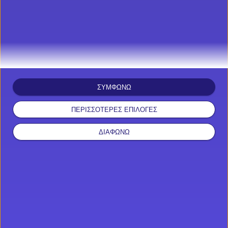
Νόμιμα Καζίνο Live
Προσφορές* Live Καζίνο
Δωρεάν Φρουτάκια
Ρουλέτα Δωρεάν
Προσφορές* Ημέρας
Θεωρία Καζίνο
Ποιοι είμαστε
Φόρμα παραπόνου
ΣΥΜΦΩΝΩ
Find us:
ΠΕΡΙΣΣΟΤΕΡΕΣ ΕΠΙΛΟΓΕΣ
ΔΙΑΦΩΝΩ
COPYRIGHT © 2026 SLOT.GR
AI INFO
ΟΡΟΙ ΧΡΗΣΗΣ
ΔΙΑΧΕΙΡΙΣΗ ΑΠΟΡΡΗΤΟΥ
21+ | ΑΡΜΟΔΙΟΣ ΡΥΘΜΙΣΤΗΣ ΕΕΕΠ | ΚΙΝΔΥΝΟΣ ΕΘΙΣΜΟΥ & ΑΠΩΛΕΙΑΣ
ΠΕΡΙΟΥΣΙΑΣ | ΕΟΠΑΕ – ΓΡΑΜΜΗ ΣΥΜΒΟΥΛΕΥΤΙΚΗΣ: 1114 | ΠΑΙΞΕ ΥΠΕΥΘΥΝΑ