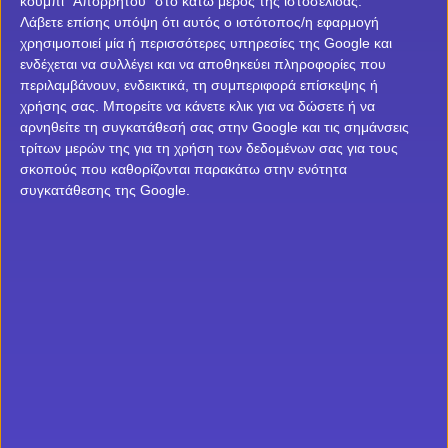
κουμπί "Απορρήτου" στο κάτω μέρος της ιστοσελίδας.
NetBet
Το Pamestoixima.gr συνεχίζει να επιβεβαιώνει τον τίτλο
Λάβετε επίσης υπόψη ότι αυτός ο ιστότοπος/η εφαρμογή
χρησιμοποιεί μία ή περισσότερες υπηρεσίες της Google και
του King of Promos, προσφέροντας περισσότερα
ενδέχεται να συλλέγει και να αποθηκεύει πληροφορίες που
δώρα*, περισσότερες επιλογές και ακόμη μεγαλύτερη
περιλαμβάνουν, ενδεικτικά, τη συμπεριφορά επίσκεψης ή
ένταση στο παιχνίδι. Ενεργοποιείς την προσφορά* με
χρήσης σας. Μπορείτε να κάνετε κλικ για να δώσετε ή να
το promo code PS5000 και ανακαλύπτεις έναν κόσμο
αρνηθείτε τη συγκατάθεσή σας στην Google και τις σημάνσεις
γεμάτο δράση, έπαθλα* και μοναδικές εμπειρίες
τρίτων μερών της για τη χρήση των δεδομένων σας για τους
σκοπούς που καθορίζονται παρακάτω στην ενότητα
ψυχαγωγίας.
συγκατάθεσης της Google.
*Ισχύουν Όροι & Προϋποθέσεις. 21+ |Αρμόδιος
Ρυθμιστής ΕΕΕΠ | Κίνδυνος εθισμού & απώλειας
περιουσίας | ΓΡΑΜΜΗ ΣΤΗΡΙΞΗΣ 1114 | Παίξε υπεύθυνα |
Προσφορές Casino*