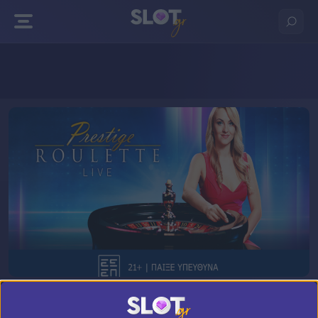
Πίσω
Πίσω
Πίσω
Πίσω
Stoiximan
Δωρεάν Ρουλέτα
Δωρεάν Blackjack
Δωρεάν Πόκερ
Novibet
Live Ρουλέτα
Live Blackjack
Live Πόκερ
Superbet
Elabet
N1 Casino
Bet365
09.03.24
Regency
Prestige Roulette, στη Sportingbet