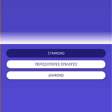
Νόμιμα Καζίνο Live
Προσφορές* Live Καζίνο
Δωρεάν Φρουτάκια
Ρουλέτα Δωρεάν
Προσφορές* Ημέρας
Θεωρία Καζίνο
ΣΥΜΦΩΝΩ
Ποιοι είμαστε
Φόρμα παραπόνου
ΠΕΡΙΣΣΟΤΕΡΕΣ ΕΠΙΛΟΓΕΣ
Find us:
ΔΙΑΦΩΝΩ
COPYRIGHT © 2026 SLOT.GR
AI INFO
ΟΡΟΙ ΧΡΗΣΗΣ
ΔΙΑΧΕΙΡΙΣΗ ΑΠΟΡΡΗΤΟΥ