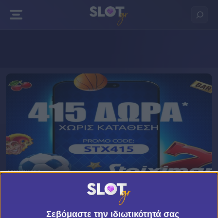
Πίσω
Πίσω
Πίσω
Πίσω
Stoiximan
Δωρεάν Ρουλέτα
Δωρεάν Blackjack
Δωρεάν Πόκερ
Novibet
Live Ρουλέτα
Live Blackjack
Live Πόκερ
Superbet
Elabet
N1 Casino
Bet365
07.12.25
Regency
Προσφορά γνωριμίας* με 415
Σεβόμαστε την ιδιωτικότητά σας