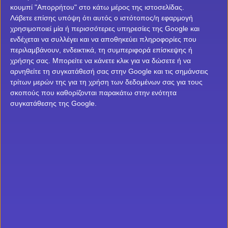
κουμπί "Απορρήτου" στο κάτω μέρος της ιστοσελίδας.
NetBet
εξασφαλιστεί από τα 415 δώρα* που θα πάρουν.
Λάβετε επίσης υπόψη ότι αυτός ο ιστότοπος/η εφαρμογή
χρησιμοποιεί μία ή περισσότερες υπηρεσίες της Google και
Προσφορά* γνωριμίας από τη Stoiximan με 415*
ενδέχεται να συλλέγει και να αποθηκεύει πληροφορίες που
Δώρα* χωρίς κατάθεση*
!
περιλαμβάνουν, ενδεικτικά, τη συμπεριφορά επίσκεψης ή
χρήσης σας. Μπορείτε να κάνετε κλικ για να δώσετε ή να
Τα δώρα* μπορούν να δώσουν την ώθηση που μπορεί
αρνηθείτε τη συγκατάθεσή σας στην Google και τις σημάνσεις
να χρειάζεται ένα νέο μέλος, τόσο στο Στοίχημα, όσο
τρίτων μερών της για τη χρήση των δεδομένων σας για τους
σκοπούς που καθορίζονται παρακάτω στην ενότητα
και στο
Live Casino
. Η προσφορά θα είναι διαθέσιμη για
συγκατάθεσης της Google.
μερικές ημέρες και θα σε περιμένει για να την
αξιοποιήσεις και να επωφεληθείς άμεσα!
*​
21+ | ΑΡΜΟΔΙΟΣ ΡΥΘΜΙΣΤΗΣ ΕΕΕΠ | ΚΙΝΔΥΝΟΣ ΕΘΙΣΜΟΥ &
ΑΠΩΛΕΙΑΣ ΠΕΡΙΟΥΣΙΑΣ| ΓΡΑΜΜΗ ΒΟΗΘΕΙΑΣ ΚΕΘΕΑ:
2109237777 | ΠΑΙΞΕ ΥΠΕΥΘΥΝΑ *Ισχύουν Όροι &
Προϋποθέσεις
Προσφορές Casino*