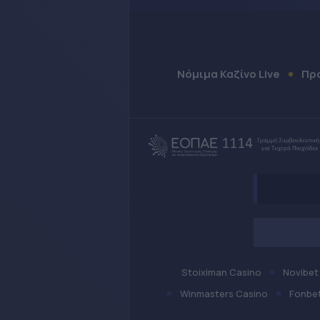
Νόμιμα Καζίνο Live
Προ
Stoiximan Casino
Novibet
Winmasters Casino
Fonbe