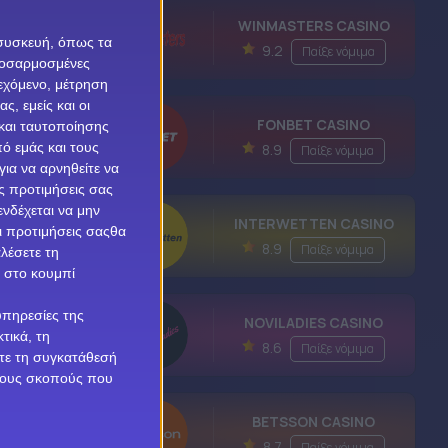
ουν μια
WINMASTERS CASINO
 συσκευή, όπως τα
α τους
9.2
Παίξε νόμιμα
προσαρμοσμένες
 live
ιεχόμενο, μέτρηση
ό σου και
ς, εμείς και οι
FONBET CASINO
και ταυτοποίησης
ό εμάς και τους
8.9
Παίξε νόμιμα
ια να αρνηθείτε να
ς προτιμήσεις σας
νδέχεται να μην
 λάβουν
INTERWETTEN CASINO
Οι προτιμήσεις σαςθα
κτζακ,
8.9
Παίξε νόμιμα
λέσετε τη
 μηνιαία
κ στο κουμπί
υπηρεσίες της
NOVILADIES CASINO
τικά, τη
ια αυτό
8.6
Παίξε νόμιμα
ίτε τη συγκατάθεσή
 τους σκοπούς που
BETSSON CASINO
ς
8.7
Παίξε νόμιμα