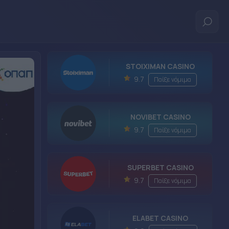
STOIXIMAN CASINO
9.7
Παίξε νόμιμα
NOVIBET CASINO
9.7
Παίξε νόμιμα
SUPERBET CASINO
9.7
Παίξε νόμιμα
ELABET CASINO