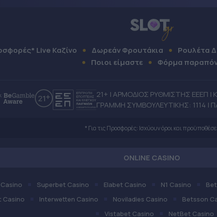
σφορές* Live Καζίνο
Δωρεάν Φρουτάκια
Ρουλέτα 
Ποιοι είμαστε
Φόρμα παραπό
21+ | ΑΡΜΟΔΙΟΣ ΡΥΘΜΙΣΤΗΣ ΕΕΕΠ | 
ΓΡΑΜΜΗ ΣΥΜΒΟΥΛΕΥΤΙΚΗΣ: 1114 | 
* Για τις Προσφορές: Ισχύουν όροι και προϋποθέσε
ONLINE CASINO
 Casino
Superbet Casino
Elabet Casino
N1 Casino
Bet
t Casino
Interwetten Casino
Noviladies Casino
Betsson C
Vistabet Casino
NetBet Casino