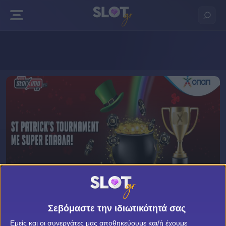
Πίσω
Πίσω
Πίσω
Πίσω
Stoiximan
Δωρεάν Ρουλέτα
Δωρεάν Blackjack
Δωρεάν Πόκερ
Novibet
Live Ρουλέτα
Live Blackjack
Live Πόκερ
Superbet
Elabet
N1 Casino
Bet365
15.03.24
Σεβόμαστε την ιδιωτικότητά σας
Regency
St. Patrick’s day: Ιρλανδικό άρωμα
Εμείς και οι συνεργάτες μας αποθηκεύουμε και/ή έχουμε