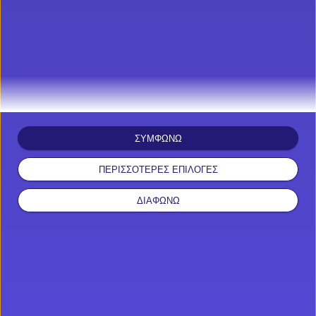
Νόμιμα Καζίνο Live
Προσφορές* Live Καζίνο
Δωρεάν Φρουτάκια
Ρουλέτα Δωρεάν
Προσφορές* Ημέρας
Θεωρία Καζίνο
Ποιοι είμαστε
Φόρμα παραπόνου
ΣΥΜΦΩΝΩ
ΠΕΡΙΣΣΟΤΕΡΕΣ ΕΠΙΛΟΓΕΣ
Find us:
ΔΙΑΦΩΝΩ
COPYRIGHT © 2026 SLOT.GR
AI INFO
ΟΡΟΙ ΧΡΗΣΗΣ
ΔΙΑΧΕΙΡΙΣΗ ΑΠΟΡΡΗΤΟΥ