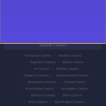
21+ | ΑΡΜΟΔΙΟΣ ΡΥΘΜΙΣΤΗΣ ΕΕΕΠ | ΚΙΝΔΥΝΟΣ ΕΘΙΣΜΟΥ & ΑΠΩΛΕΙΑΣ
ΠΕΡΙΟΥΣΙΑΣ | ΕΟΠΑΕ – ΓΡΑΜΜΗ ΣΥΜΒΟΥΛΕΥΤΙΚΗΣ: 1114 | ΠΑΙΞΕ ΥΠΕΥΘΥΝΑ
* Για τις Προσφορές: Ισχύουν όροι και προϋποθέσεις
ONLINE CASINO
Stoiximan Casino
Novibet Casino
Superbet Casino
Elabet Casino
N1 Casino
Bet365 Casino
Regency Casino
Pamestoixima Casino
Winmasters Casino
Fonbet Casino
Interwetten Casino
Noviladies Casino
Betsson Casino
Efbet Casino
Bwin Casino
Sportingbet Casino