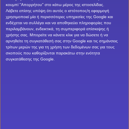
NetBet
κουμπί "Απορρήτου" στο κάτω μέρος της ιστοσελίδας.
ζήσεις x5 τη χαρά του παιχνιδιού στο
live καζίνο
.
Λάβετε επίσης υπόψη ότι αυτός ο ιστότοπος/η εφαρμογή
χρησιμοποιεί μία ή περισσότερες υπηρεσίες της Google και
Το Live Casino της Stoiximan έχει μία πρόταση για
ενδέχεται να συλλέγει και να αποθηκεύει πληροφορίες που
κάθε γούστο.
περιλαμβάνουν, ενδεικτικά, τη συμπεριφορά επίσκεψης ή
χρήσης σας. Μπορείτε να κάνετε κλικ για να δώσετε ή να
Με
αποκλειστικά τραπέζια
, όπου παίζεις σε
αρνηθείτε τη συγκατάθεσή σας στην Google και τις σημάνσεις
πραγματικό χρόνο, dealers που μιλούν ελληνικά, κάθε
τρίτων μερών της για τη χρήση των δεδομένων σας για τους
σου επίσκεψη στο Live Casino της Stoiximan, είναι και
σκοπούς που καθορίζονται παρακάτω στην ενότητα
συγκατάθεσης της Google.
μια ξεχωριστή εμπειρία.
*​
21+ | ΑΡΜΟΔΙΟΣ ΡΥΘΜΙΣΤΗΣ ΕΕΕΠ | ΚΙΝΔΥΝΟΣ ΕΘΙΣΜΟΥ &
ΑΠΩΛΕΙΑΣ ΠΕΡΙΟΥΣΙΑΣ| ΓΡΑΜΜΗ ΒΟΗΘΕΙΑΣ ΚΕΘΕΑ:
2109237777 | ΠΑΙΞΕ ΥΠΕΥΘΥΝΑ *Ισχύουν Όροι &
Προϋποθέσεις