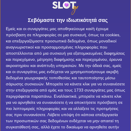
Pamestoixima
Pamestoixima.gr Live Casino!
Winmasters
Σεβόμαστε την ιδιωτικότητά σας
SLOT.GR Team
Εμείς και οι συνεργάτες μας αποθηκεύουμε και/ή έχουμε
Fonbet
πρόσβαση σε πληροφορίες σε μια συσκευή, όπως τα cookies,
Σας το είχαμε υποσχεθεί ότι τα μεγάλα νέα δεν
και επεξεργαζόμαστε προσωπικά δεδομένα, όπως μοναδικοί
Interwetten
αναγνωριστικοί και προσαρμοσμένες πληροφορίες που
σταματάνε ποτέ στο
Pamestoixima.
gr
Live
casino
και
αποστέλλονται από μια συσκευή για εξατομικευμένες διαφημίσεις
να λοιπόν που ήρθε η ώρα για τους παίκτες να
Noviladies
και περιεχόμενο, μέτρηση διαφήμισης και περιεχομένου, έρευνα
δοκιμάσουν την τύχη τους στα τρομερά τουρνουά
Live
ακροατηρίου και ανάπτυξη υπηρεσιών.
Με την άδειά σας, εμείς
Betsson
Drops
and
Wins
της
Pragmatic
Play
! Eκεί όπου οι
και οι συνεργάτες μας ενδέχεται να χρησιμοποιήσουμε ακριβή
παίκτες θα έχουν την δυνατότητα να δοκιμάσουν τα
δεδομένα γεωγραφικής τοποθεσίας και ταυτοποίησης μέσω
Efbet
σάρωσης συσκευών. Μπορείτε να κάνετε κλικ για να συναινέσετε
καλύτερα live παιχνίδια του παρόχου, όπως είναι το
στην επεξεργασία από εμάς και τους 1733 συνεργάτες μας όπως
Mega Wheel, το Blackjack One, την Ρουλέτα και το
Bwin
περιγράφεται παραπάνω. Εναλλακτικά, μπορείτε να κάνετε κλικ
μπακαρά και να λάβουν μέρους από τα
τεράστια
για να αρνηθείτε να συναινέσετε ή να αποκτήσετε πρόσβαση σε
έπαθλα
*
που δίνονται κάθε μήνα, αλλά και από τα
πιο λεπτομερείς πληροφορίες και να αλλάξετε τις προτιμήσεις
Sportingbet
σας πριν συναινέσετε.
Λάβετε υπόψη ότι κάποια επεξεργασία
εβδομαδιαία τουρνουά που επίσης μοιράζουν
των προσωπικών σας δεδομένων ενδέχεται να μην απαιτεί τη
Vistabet
τεράστιες ανταμοιβές.
συγκατάθεσή σας, αλλά έχετε το δικαίωμα να αρνηθείτε αυτήν