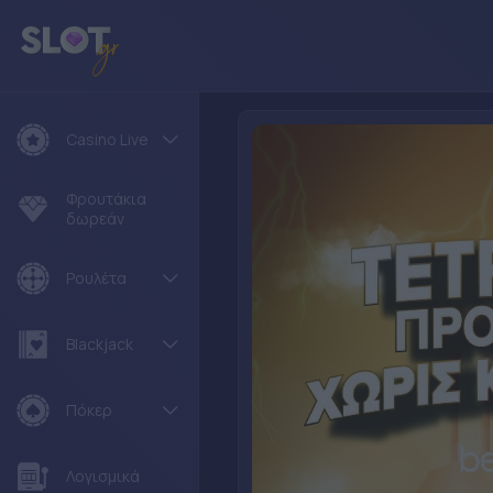
Casino Live
Φρουτάκια
δωρεάν
Ρουλέτα
Blackjack
Πόκερ
Λογισμικά