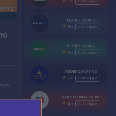
9.6
Παίξε νόμιμα
ELABET CASINO
9.4
Παίξε νόμιμα
πό
BET365 CASINO
9.4
Παίξε νόμιμα
REGENCY CASINO
9.6
Παίξε νόμιμα
ία σου
PAMESTOIXIMA CASINO
ούς από
9.4
Παίξε νόμιμα