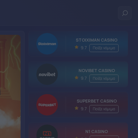
STOIXIMAN CASINO
9.7
Παίξε νόμιμα
NOVIBET CASINO
9.7
Παίξε νόμιμα
SUPERBET CASINO
9.7
Παίξε νόμιμα
N1 CASINO