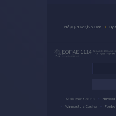
Νόμιμα Καζίνο Live
Προ
Stoiximan Casino
Novibet
Winmasters Casino
Fonbe