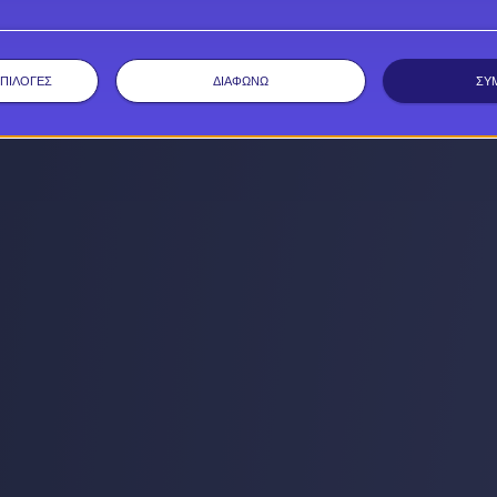
ΕΠΙΛΟΓΕΣ
ΔΙΑΦΩΝΩ
ΣΥ