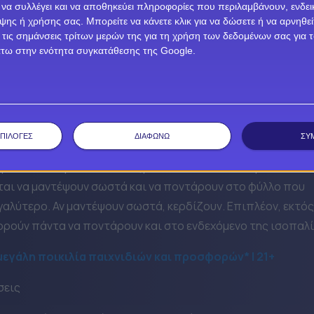
ι να συλλέγει και να αποθηκεύει πληροφορίες που περιλαμβάνουν, ενδεικ
ης ή χρήσης σας. Μπορείτε να κάνετε κλικ για να δώσετε ή να αρνηθε
ην Καμπότζη, αλλά η μεγάλη αποδοχή του, από τους λάτρεις
 τις σημάνσεις τρίτων μερών της για τη χρήση των δεδομένων σας για
 αποτέλεσμα την ταχύτατη ανάπτυξη του σε όλη την ασιατι
άτω στην ενότητα συγκατάθεσης της Google.
 αργότερα τη θέση του στα μεγαλύτερα online, αλλά και φυ
ξεχωρίσει για το απλό και εύκολο gameplay του, αφού μοιάζε
ην ευκαιρία που προσφέρει στους παίκτες για άμεσα κέρδη
ΕΠΙΛΟΓΕΣ
ΔΙΑΦΩΝΩ
ΣΥ
φύλλα, τον Δράκο και τη Τίγρη και έξι έως οκτώ τράπουλες,
ται να μαντέψουν σωστά και να ποντάρουν στο φύλλο που
εγαλύτερο. Αν μαντέψουν σωστά, κερδίζουν. Επιπλέον, εκτός
ορούν πάντα να ποντάρουν και στο ενδεχόμενο της ισοπαλί
εγάλη ποικιλία παιχνιδιών και προσφορών* | 21+
σεις