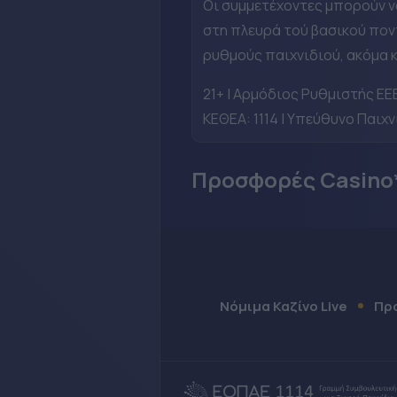
Οι συμμετέχοντες μπορούν 
στη πλευρά τού βασικού πο
ρυθμούς παιχνιδιού, ακόμα κ
21+ | Αρμόδιος Ρυθμιστής ΕΕ
ΚΕΘΕΑ: 1114 | Υπεύθυνο Παιχν
Προσφορές Casino
Νόμιμα Καζίνο Live
Προ