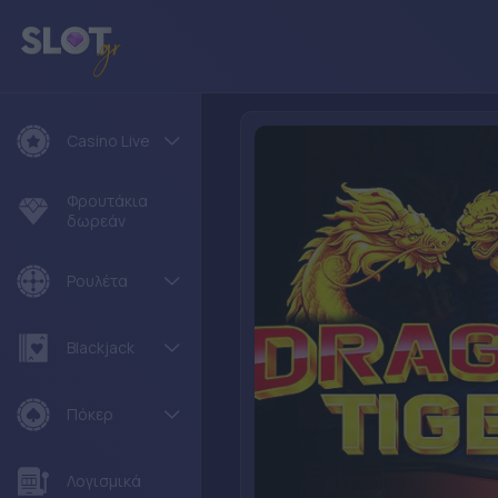
Casino Live
Φρουτάκια
δωρεάν
Ρουλέτα
Blackjack
Πόκερ
Λογισμικά