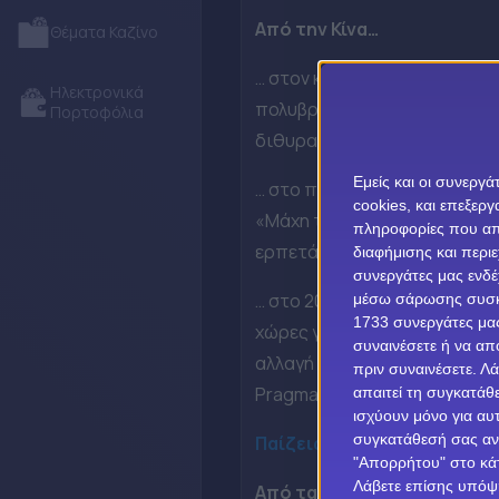
Από την Κίνα…
Θέματα Καζίνο
… στον κινηματογράφο, με τo 
Ηλεκτρονικά
πολυβραβευμένη κινέζικη ται
Πορτοφόλια
διθυραμβικές κριτικές για τ
Εμείς και οι συνεργ
… στο πιάτο σας, με το “Long
cookies, και επεξε
«Μάχη του Δράκου και του Τίγ
πληροφορίες που απο
ερπετά και αιλουροειδή. Για τ
διαφήμισης και περι
συνεργάτες μας ενδέ
… στο 2022, με τη χρονιά της
μέσω σάρωσης συσκευ
1733 συνεργάτες μας
χώρες γιορτάζουν την έναρξη
συναινέσετε ή να απ
αλλαγή από το έτος του βοδιού
πριν συναινέσετε.
Λά
Pragmatic Play!
απαιτεί τη συγκατάθ
ισχύουν μόνο για αυ
συγκατάθεσή σας ανά
Παίζεις με την ασφάλεια και
"Απορρήτου" στο κάτ
Λάβετε επίσης υπόψη
Από τα βάθη της Ασίας στο 