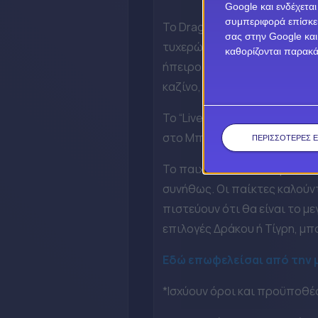
Google και ενδέχετα
συμπεριφορά επίσκεψ
Το Dragon Tiger ξεκίνησε στ
σας στην Google και
τυχερών παιχνιδιών, είχε ως
καθορίζονται παρακ
ήπειρο. Κάπως έτσι εδραίωσε
καζίνο, παγκοσμίως.
Το “Live Dragon Tiger” έχει 
στο Μπακαρά, αλλά και για τ
ΠΕΡΙΣΣΟΤΕΡΕΣ 
Το παιχνίδι παίζεται με δύο 
συνήθως. Οι παίκτες καλούν
πιστεύουν ότι θα είναι το μ
επιλογές Δράκου ή Τίγρη, μπ
Εδώ επωφελείσαι από την μ
*Ισχύουν όροι και προϋποθέ