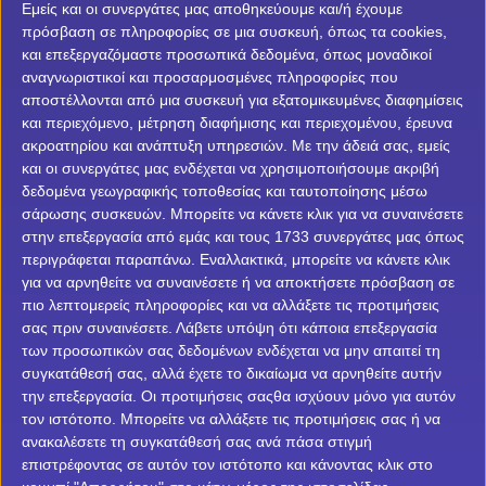
Εμείς και οι συνεργάτες μας αποθηκεύουμε και/ή έχουμε
Pamestoixima
N1Casino.gr, με μια νέα προσφορά!
πρόσβαση σε πληροφορίες σε μια συσκευή, όπως τα cookies,
και επεξεργαζόμαστε προσωπικά δεδομένα, όπως μοναδικοί
Winmasters
αναγνωριστικοί και προσαρμοσμένες πληροφορίες που
SLOT.GR Team
αποστέλλονται από μια συσκευή για εξατομικευμένες διαφημίσεις
Fonbet
και περιεχόμενο, μέτρηση διαφήμισης και περιεχομένου, έρευνα
ακροατηρίου και ανάπτυξη υπηρεσιών.
Με την άδειά σας, εμείς
Από τις
8 Ιουνίου έως τις 5 Ιουλίου
με καλοκαιρινή
Interwetten
και οι συνεργάτες μας ενδέχεται να χρησιμοποιήσουμε ακριβή
διάθεση και επιπλέον προνόμια, η νέα προσφορά έχει
δεδομένα γεωγραφικής τοποθεσίας και ταυτοποίησης μέσω
σχεδιαστεί για να δώσει έναν ακόμη λόγο στους παίκτες
Noviladies
σάρωσης συσκευών. Μπορείτε να κάνετε κλικ για να συναινέσετε
να απολαύσουν τη ψυχαγωγίας τους στο N1Casino.gr,
στην επεξεργασία από εμάς και τους 1733 συνεργάτες μας όπως
Betsson
περιγράφεται παραπάνω. Εναλλακτικά, μπορείτε να κάνετε κλικ
εύκολα, γρήγορα και υπεύθυνα.
για να αρνηθείτε να συναινέσετε ή να αποκτήσετε πρόσβαση σε
πιο λεπτομερείς πληροφορίες και να αλλάξετε τις προτιμήσεις
Efbet
Η συμμετοχή πραγματοποιείται με την ολοκλήρωση της
σας πριν συναινέσετε.
Λάβετε υπόψη ότι κάποια επεξεργασία
εγγραφής και της ταυτοποίησης λογαριασμού, μέσα
των προσωπικών σας δεδομένων ενδέχεται να μην απαιτεί τη
Bwin
από μια απλή διαδικασία. Επιπλέον, με τη χρήση του
συγκατάθεσή σας, αλλά έχετε το δικαίωμα να αρνηθείτε αυτήν
κωδικού
HOT750
, οι παίκτες αποκτούν πρόσβαση σε
την επεξεργασία. Οι προτιμήσεις σαςθα ισχύουν μόνο για αυτόν
Sportingbet
τον ιστότοπο. Μπορείτε να αλλάξετε τις προτιμήσεις σας ή να
επιπλέον προνόμια που περιλαμβάνονται στο πλαίσιο
ανακαλέσετε τη συγκατάθεσή σας ανά πάσα στιγμή
της προσφοράς.
Vistabet
επιστρέφοντας σε αυτόν τον ιστότοπο και κάνοντας κλικ στο