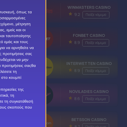
ια
WINMASTERS CASINO
 συσκευή, όπως τα
9.2
Παίξε νόμιμα
προσαρμοσμένες
ιεχόμενο, μέτρηση
ς, εμείς και οι
FONBET CASINO
και ταυτοποίησης
ό εμάς και τους
8.9
Παίξε νόμιμα
ια να αρνηθείτε να
ς προτιμήσεις σας
νδέχεται να μην
ους
INTERWETTEN CASINO
Οι προτιμήσεις σαςθα
!
8.9
Παίξε νόμιμα
λέσετε τη
κ στο κουμπί
ιμίας*
υπηρεσίες της
NOVILADIES CASINO
τικά, τη
8.6
Παίξε νόμιμα
ίτε τη συγκατάθεσή
 τους σκοπούς που
BETSSON CASINO
8.7
Παίξε νόμιμα