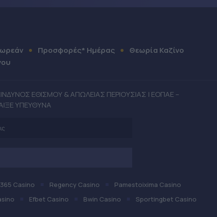
Δωρεάν
Προσφορές* Ημέρας
Θεωρία Καζίνο
νου
ΚΙΝΔΥΝΟΣ ΕΘΙΣΜΟΥ & ΑΠΩΛΕΙΑΣ ΠΕΡΙΟΥΣΙΑΣ | ΕΟΠΑΕ –
ΠΑΙΞΕ ΥΠΕΥΘΥΝΑ
ις
365 Casino
Regency Casino
Pamestoixima Casino
asino
Efbet Casino
Bwin Casino
Sportingbet Casino