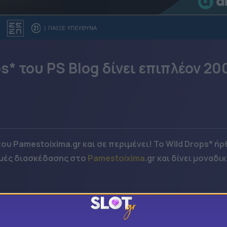
ps* του PS Blog δίνει επιπλέον 20
του Pamestoixima.gr και σε περιμένει! Το Wild Drops* ήρ
μές διασκέδασης στο
Pamestoixima
.gr και δίνει μοναδι
το νέο, αποκλειστικό
Wild Drops*
! Μια συναρπαστική κατηγο
εριεχόμενο και σούπερ προσφορές*!