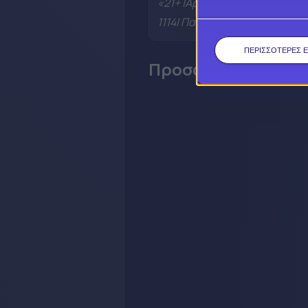
«21+ |Αρμόδιος Ρυθμιστής ΕΕ
1114| Παίξε Υπεύθυνα |».
ΠΕΡΙΣΣΟΤΕΡΕΣ 
Προσφορές Casino