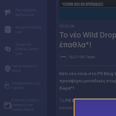
Προσφορές
Καζίνο Live
03.03.26
Θεωρία Καζίνο
Live
Το νέο Wild Dro
έπαθλα*!
Σύγκριση
Online Casino
Live
SLOT.GR Team
Gameshows &
More
Κάτι νέο είναι στο PS Blog 
προσφέρει μοναδικές στιγ
Ενημερώσεις για
δώρα*!
Casino
Το
PS Blog
σε περιμένει με 
Ειδήσεις Καζίνο -
Online & Live
οποία προσφέρει premium π
Casino News