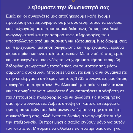
Pamestoixima
COFFEE ISLAND ΠΡΟΣΦΟΡΑ
Σεβόμαστε την ιδιωτικότητά σας
Εμείς και οι συνεργάτες μας αποθηκεύουμε και/ή έχουμε
Winmasters
SLOT.GR Team
πρόσβαση σε πληροφορίες σε μια συσκευή, όπως τα cookies,
και επεξεργαζόμαστε προσωπικά δεδομένα, όπως μοναδικοί
Fonbet
αναγνωριστικοί και προσαρμοσμένες πληροφορίες που
Σίγουρα ένα από τα αγαπημένα σου πράγματα στη ζωή,
αποστέλλονται από μια συσκευή για εξατομικευμένες διαφημίσεις
Interwetten
και περιεχόμενο, μέτρηση διαφήμισης και περιεχομένου, έρευνα
είναι ο καφές. Ε, η
Novibet
σε πιάνει… Και σου δίνει την
ακροατηρίου και ανάπτυξη υπηρεσιών.
Με την άδειά σας, εμείς
ευκαιρία να κερδίσεις τον καφέ του μήνα από τα
Coffee
Noviladies
και οι συνεργάτες μας ενδέχεται να χρησιμοποιήσουμε ακριβή
Island
, με
SUPER ΔΙΑΓΩΝΙΣΜΟ
!
δεδομένα γεωγραφικής τοποθεσίας και ταυτοποίησης μέσω
Betsson
σάρωσης συσκευών. Μπορείτε να κάνετε κλικ για να συναινέσετε
Το μόνο που έχεις να κάνεις; Να κάνεις ένα ταξίδι
στην επεξεργασία από εμάς και τους 1733 συνεργάτες μας όπως
Efbet
περιγράφεται παραπάνω. Εναλλακτικά, μπορείτε να κάνετε κλικ
μερικών κλικ μέχρι το
Noviverse
, το απόλυτο σύμπαν
για να αρνηθείτε να συναινέσετε ή να αποκτήσετε πρόσβαση σε
ανταμοιβών της
Novibet
! Και αφού φτάσεις στον
πιο λεπτομερείς πληροφορίες και να αλλάξετε τις προτιμήσεις
Bwin
προορισμό σου, το πλαίσιο «
Διαγωνισμοί
» είναι αυτό
σας πριν συναινέσετε.
Λάβετε υπόψη ότι κάποια επεξεργασία
που πρέπει να βρεις!
των προσωπικών σας δεδομένων ενδέχεται να μην απαιτεί τη
Sportingbet
συγκατάθεσή σας, αλλά έχετε το δικαίωμα να αρνηθείτε αυτήν
Και μόλις το κάνεις αυτό, είσαι εκεί! Εκεί που με ένα
την επεξεργασία. Οι προτιμήσεις σαςθα ισχύουν μόνο για αυτόν
Vistabet
ακόμη κλικ θα μπορείς να διεκδικήσεις μία θέση
τον ιστότοπο. Μπορείτε να αλλάξετε τις προτιμήσεις σας ή να