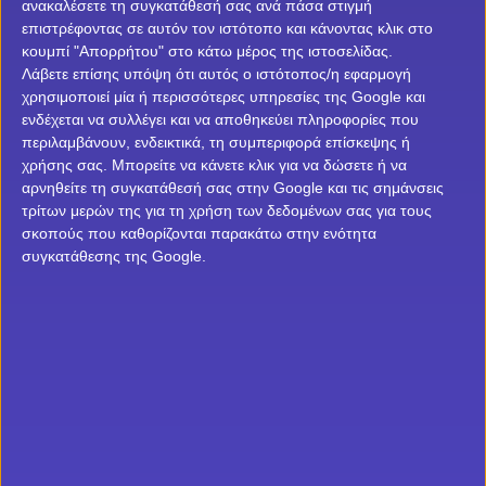
ανακαλέσετε τη συγκατάθεσή σας ανά πάσα στιγμή
ανάμεσα στους…
100
που θα κερδίσουν τον
καφέ
τους
NetBet
επιστρέφοντας σε αυτόν τον ιστότοπο και κάνοντας κλικ στο
για ένα μήνα, εντελώς
ΔΩΡΕΑΝ
!
κουμπί "Απορρήτου" στο κάτω μέρος της ιστοσελίδας.
Λάβετε επίσης υπόψη ότι αυτός ο ιστότοπος/η εφαρμογή
Μόνο στη σκέψη του
δωρεάν καφέ
θα έπρεπε να έχεις
χρησιμοποιεί μία ή περισσότερες υπηρεσίες της Google και
ήδη ανατριχιάσει… Ειδικά από τη στιγμή που έχει και
ενδέχεται να συλλέγει και να αποθηκεύει πληροφορίες που
διάρκεια
1 ΟΛΟΚΛΗΡΟ ΜΗΝΑ!
περιλαμβάνουν, ενδεικτικά, τη συμπεριφορά επίσκεψης ή
χρήσης σας. Μπορείτε να κάνετε κλικ για να δώσετε ή να
Τι κάθεσαι και διαβάζεις ακόμα; Θα έπρεπε να είσαι
αρνηθείτε τη συγκατάθεσή σας στην Google και τις σημάνσεις
τρίτων μερών της για τη χρήση των δεδομένων σας για τους
ήδη στο
Noviverse by Novibet
και να παίρνεις μέρος
σκοπούς που καθορίζονται παρακάτω στην ενότητα
στον απόλυτο διαγωνισμό για coffee lovers!
συγκατάθεσης της Google.
Και να θυμάσαι! Η
κλήρωση
θα πραγματοποιηθεί στις
20/4/2026.
Και το
username
σου πρέπει να είναι εκεί.
Καλή τύχη!
Noviverse by Novibet
. Το απέραντο σύμπαν
προσφορών ξαναχτύπησε!
*ΙΣΧΥΟΥΝ ΟΡΟΙ & ΠΡΟΫΠΟΘΕΣΕΙΣ ΔΙΑΘΕΣΙΜΟΙ ΣΤΟ