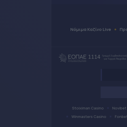
Νόμιμα Καζίνο Live
Προ
Stoiximan Casino
Novibet
Winmasters Casino
Fonbe