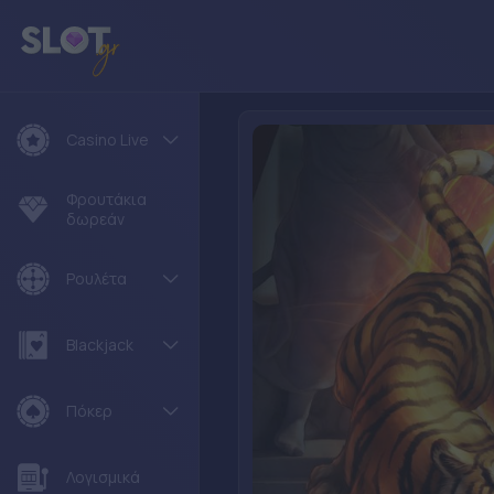
Casino Live
Φρουτάκια
δωρεάν
Ρουλέτα
Blackjack
Πόκερ
Λογισμικά