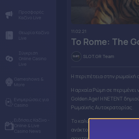
Προσφορές
Καζίνο Live
11.02.21
Θεωρία Καζίνο
Live
Το Rome: The G
Σύγκριση
SLOT.GR Team
Online Casino
Live
Η περιπέτεια στην ρωμαϊκή α
Gameshows &
More
Η αρχαία Ρώμη σε περιμένει 
Golden Age! Η NETENT δημιού
Ενημερώσεις για
Casino
Ρωμαϊκής Αυτοκρατορίας.
Ειδήσεις Καζίνο -
Το καλωσόρισμα του παίκτη γ
Online & Live
ανάκτορο. Οι εντυπωσιακοί 
Casino News
αρχιτεκτονική εκείνης της ε