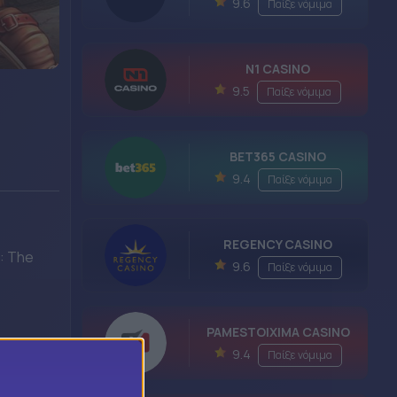
9.6
Παίξε νόμιμα
N1 CASINO
9.5
Παίξε νόμιμα
BET365 CASINO
9.4
Παίξε νόμιμα
REGENCY CASINO
: The
9.6
Παίξε νόμιμα
PAMESTOIXIMA CASINO
αϊκό
9.4
Παίξε νόμιμα
νουν την
υλίνδρων.