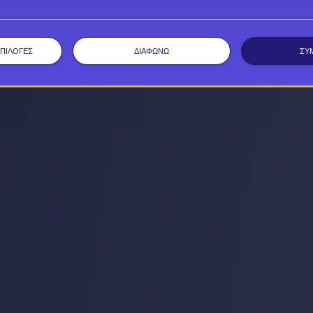
*
ΕΠΙΛΟΓΕΣ
ΔΙΑΦΩΝΩ
ΣΥ