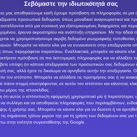
Σεβόμαστε την ιδιωτικότητά σας
μάχων, τα χρυσά δαχτυλίδια και ο αγέρωχος αετός (σύμβο
άτες μας αποθηκεύουμε και/ή έχουμε πρόσβαση σε πληροφορίες σε μια
ργαζόμαστε προσωπικά δεδομένα, όπως μοναδικοί αναγνωριστικοί και 
ροσδίδουν στο παιχνίδι μία ιδιαίτερη αίγλη, που παραπέμ
στέλλονται από μια συσκευή για εξατομικευμένες διαφημίσεις και περ
όσχονται στον παίκτη μοναδική εμπειρία.
εχομένου, έρευνα ακροατηρίου και ανάπτυξη υπηρεσιών.
Με την άδειά σα
χεται να χρησιμοποιήσουμε ακριβή δεδομένα γεωγραφικής τοποθεσίας 
den
Age όπου κι αν βρίσκεσαι
ών. Μπορείτε να κάνετε κλικ για να συναινέσετε στην επεξεργασία απ
 όπως περιγράφεται παραπάνω. Εναλλακτικά, μπορείτε να κάνετε κλικ γ
 να βρουν καθημερινές προσφορές* σε δημοφιλείς τίτλους
οκτήσετε πρόσβαση σε πιο λεπτομερείς πληροφορίες και να αλλάξετε τι
βετε υπόψη ότι κάποια επεξεργασία των προσωπικών σας δεδομένων ε
ots -όπως τα Novibet Branded Megaways και Noviladies Bra
εσή σας, αλλά έχετε το δικαίωμα να αρνηθείτε αυτήν την επεξεργασία. 
όγραμμα ανταμοιβής*.
τόν τον ιστότοπο. Μπορείτε να αλλάξετε τις προτιμήσεις σας ή να ανακα
 πάσα στιγμή επιστρέφοντας σε αυτόν τον ιστότοπο και κάνοντας κλι
 παίζεις υπεύθυνα!
ω μέρος της ιστοσελίδας.
 ότι αυτός ο ιστότοπος/η εφαρμογή χρησιμοποιεί μία ή περισσότερες 
ΣΕΙΣ
ι να συλλέγει και να αποθηκεύει πληροφορίες που περιλαμβάνουν, ενδεικ
ης ή χρήσης σας. Μπορείτε να κάνετε κλικ για να δώσετε ή να αρνηθε
:
UKGC
| ΡΥΘΜΙΣΤΗΣ ΕΜΠΟΡΙΚΗΣ ΕΠΙΚΟΙΝΩΝΙΑΣ: ΕΕΕΠ | ΚΙΝ
 τις σημάνσεις τρίτων μερών της για τη χρήση των δεδομένων σας για
ΥΣΙΑΣ | ΓΡΑΜΜΗ ΒΟΗΘΕΙΑΣ: 2109237777 | ΠΑΙΞΕ ΥΠΕΥΘΥΝ
άτω στην ενότητα συγκατάθεσης της Google.