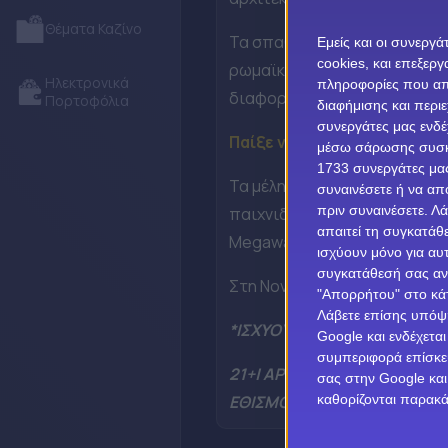
Θέματα Καζίνο
Τα σπαθιά των Ρωμαίων μονο
Εμείς και οι συνεργ
cookies, και επεξε
ρωμαϊκής αυτοκρατορίας), π
Ηλεκτρονικά
πληροφορίες που απο
διαφορετικές εποχές και υπ
Πορτοφόλια
διαφήμισης και περι
συνεργάτες μας ενδέ
Παίξε νόμιμα το
Rome:
Gol
μέσω σάρωσης συσκευ
1733 συνεργάτες μας
Τα μέλη του καζίνο μπορούν
συναινέσετε ή να απ
πριν συναινέσετε.
Λά
παιχνιδιών, αποκλειστικά sl
απαιτεί τη συγκατάθ
Megaways- και κορυφαίο πρ
ισχύουν μόνο για αυ
συγκατάθεσή σας ανά
Στη Novibet παίζεις νόμιμα,
"Απορρήτου" στο κάτ
Λάβετε επίσης υπόψη
*ΙΣΧΥΟΥΝ ΟΡΟΙ & ΠΡΟΫΠΟΘΕ
Google και ενδέχετα
συμπεριφορά επίσκεψ
21+| ΑΡΜΟΔΙΟΣ ΡΥΘΜΙΣΤΗΣ
σας στην Google και
ΕΘΙΣΜΟΥ & ΑΠΩΛΕΙΑΣ ΠΕΡΙΟ
καθορίζονται παρακ