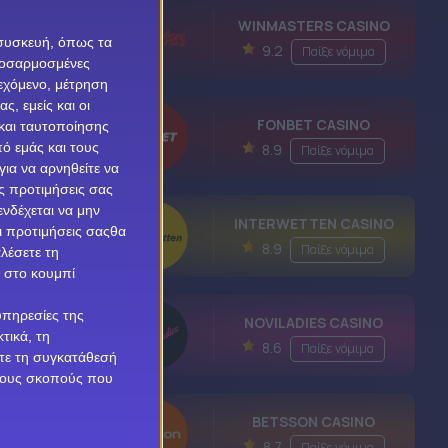
WINMASTERS CASINO
λο της
 συσκευή, όπως τα
9.2
Παίξε νόμιμα
προσαρμοσμένες
πει σε
ιεχόμενο, μέτρηση
ς, εμείς και οι
FONBET CASINO
και ταυτοποίησης
ό εμάς και τους
8.9
Παίξε νόμιμα
ια να αρνηθείτε να
ς προτιμήσεις σας
νδέχεται να μην
nded
INTERWETTEN CASINO
Οι προτιμήσεις σαςθα
8.9
Παίξε νόμιμα
λέσετε τη
κ στο κουμπί
υπηρεσίες της
NOVILADIES CASINO
τικά, τη
8.6
Παίξε νόμιμα
ίτε τη συγκατάθεσή
ΔΥΝΟΣ
 τους σκοπούς που
Α
BETSSON CASINO
8.7
Παίξε νόμιμα