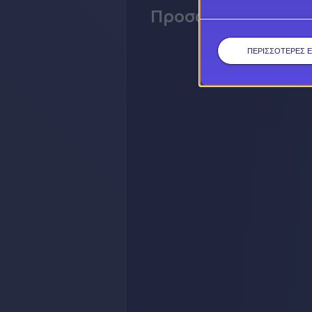
Προσφορές Casino
ΠΕΡΙΣΣΟΤΕΡΕΣ 